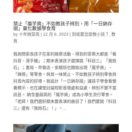
禁止「魔芋爽」不如教孩子辨別，用「一日鈉存
摺」量化數據學食育
by
十年微菜鳥
|
12 月 6, 2023
|
到底要怎麼教小孩？
,
教
育
我詢問家長孩子在家的娛樂活動，得到的答案大都是「看
抖音、滑手機」；期末表演孩子選擇跳「科目三」「我姓
石」；書局、早餐店、安親班也開始出現「魔芋爽」、
「辣條」等零食。與其一味禁止，不如教孩子辨別零食與
抖音內容的好壞。我設計「一日鈉存摺」讓孩子學會看營
養標示、也在課堂討論短影音壞處和益處，辨別不實不當
訊息。 鈉含量超高的「魔芋爽」成為小學生流行零食。
「老師！我們選好期末要表演的曲目了！我們要跳『科目
三』還有『我姓石』！」。...