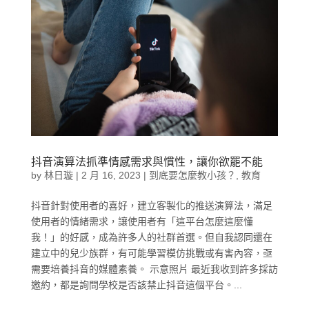
抖音演算法抓準情感需求與慣性，讓你欲罷不能
by
林日璇
|
2 月 16, 2023
|
到底要怎麼教小孩？
,
教育
抖音針對使用者的喜好，建立客製化的推送演算法，滿足
使用者的情緒需求，讓使用者有「這平台怎麼這麼懂
我！」的好感，成為許多人的社群首選。但自我認同還在
建立中的兒少族群，有可能學習模仿挑戰或有害內容，亟
需要培養抖音的媒體素養。 示意照片 最近我收到許多採訪
邀約，都是詢問學校是否該禁止抖音這個平台。...