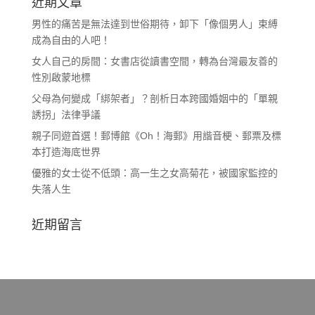
近期文章
男性的痛苦是無法達到世俗期待，卸下「像個男人」束縛
成為自由的人吧！
女人自己的房間：女書店從讀書空間，轉為台灣最友善的
性別啟蒙地標
父母為何變成「綁架者」？剖析日本跨國婚姻中的「單親
誘拐」法律爭議
親子同遊首選！郵博館《Oh！海郵》用諧音梗、郵票及標
本打造海底世界
優雅的女士從不低頭：高一生之女高菊花，被國家監控的
失落人生
近期留言