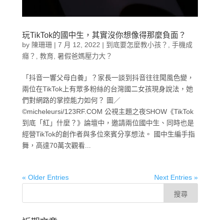
玩TikTok的國中生，其實沒你想像得那麼負面？
by
陳珊珊
|
7 月 12, 2022
|
到底要怎麼教小孩？
,
手機成
癮？
,
教育
,
暑假爸媽壓力大？
「抖音一響父母白養」？家長一談到抖音往往聞風色變，
兩位在TikTok上有眾多粉絲的台灣國二女孩現身說法，她
們對網路的掌控能力如何？ 圖／
©micheleursi/123RF.COM 公視主題之夜SHOW《TikTok
到底「紅」什麼？》論壇中，邀請兩位國中生、同時也是
經營TikTok的創作者與多位來賓分享想法。 國中生編手指
舞，高達70萬次觀看...
« Older Entries
Next Entries »