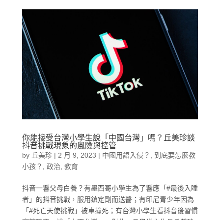
你能接受台灣小學生說「中國台灣」嗎？丘美珍談
抖音挑戰現象的風險與控管
by
丘美珍
|
2 月 9, 2023
|
中國用語入侵？
,
到底要怎麼教
小孩？
,
政治
,
教育
抖音一響父母白養？有墨西哥小學生為了響應「#最後入睡
者」的抖音挑戰，服用鎮定劑而送醫；有印尼青少年因為
「#死亡天使挑戰」被車撞死；有台灣小學生看抖音後習慣