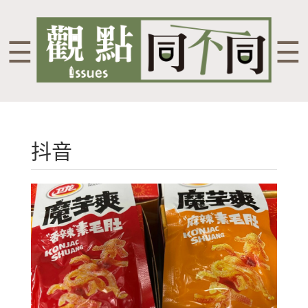
☰
☰
抖音