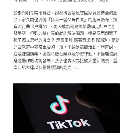
公部門明令禁用抖音，認為抖音是危害國家資通安全的產
品，家長間也流傳「抖音一響父母白養」的經典語錄，抖
音流行曲《黑桃A》，更因成為幼兒園帶動唱走紅曲而引
發爭議，但強力禁止真的就能解決問題，還是反而剝奪了
孩子獨立思考的機會？ 示意圖片 隨著音樂唱唱跳跳，是幼
兒園教育中非常重要的一環，不論是晨間活動、體育課、
或是課間娛樂，透過聆聽音樂以及學習律動，不僅能協調
身體動作的均衡發展，孩子也會因為接觸大量新詞彙，豐
富口語表達以及情境感知的能力。...