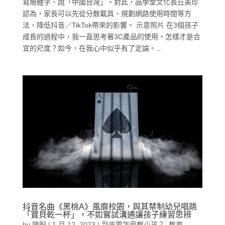
寫簡體字、說「中國台灣」。對此，品學堂文化長丘美珍
認為，家長可以先從分散載具、規劃網路使用時間等方
法，降低抖音／TikTok帶來的影響。 示意照片 在3個孩子
成長的過程中，我一直思考著3C產品的使用，怎樣才是合
宜的尺度？如今，在我心中似乎有了定論。...
抖音名曲《黑桃A》風靡校園，與其禁制幼兒唱跳
「寶貝乾一杯」，不如嘗試溝通讓孩子練習思辨
by
陳睨
|
1 月 12, 2023
|
到底要怎麼教小孩？
,
教育