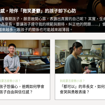
全感，陪伴「微笑憂鬱」的孩子卸下心防
的青春期孩子，願意敞開心扉，表露出真實的自己呢？ 其實，生
作為家長，要讓孩子遵守我的規範與期待，糾正他的問題……」
越來越多，跟孩子的關係也可能越來越薄弱。
底要怎麼教小孩？
到底要怎麼教小孩？
孩子怨偏心，爸媽如何學會
「都可以」的乖長女，如何
孩子自由與信任感？
會哭與勇敢表達？