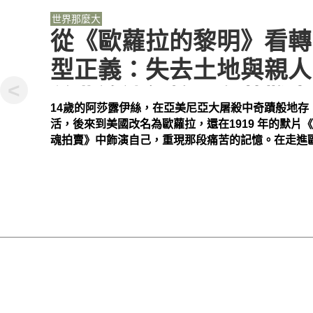
教育
世界那麼大
人物
到底要怎麼教小孩？
當父母面臨子女離開的空
從《歐蘿拉的黎明》看轉
穿上戰靴、與蛇共舞：泰
數學怎麼教？ 陽明交大
巢期，如何一起好好變
型正義：失去土地與親人
勒絲如何將網路霸凌符
授高竹嵐：讓數學變成可
<
老？
並非遙遠記憶，在苦難中
號，變成產值破億的流行
以「死100次再重來」的
當兒女長大後各自到外地打拼，留在老家的父母面臨
14歲的阿莎露伊絲，在亞美尼亞大屠殺中奇蹟般地存
美國流行巨星泰勒絲（Taylor Swift）已累積14座葛
「學數學到底有什麼用？」這是許多學生共同的疑問
找到行動的希望與勇氣
圖騰
戲，提高容錯力
期，兩代之間該如何相處？或許可以嘗試「不再指導
活，後來到美國改名為歐蘿拉，還在1919 年的默片
獎，更曾是史上最年輕的葛萊美獎年度最佳專輯獎得
學教育專家高竹嵐指出，數學是「腦力的體能訓練」
怎麼過生活」，轉向非親子的「局外人」學習，就像
魂拍賣》中飾演自己，重現那段痛苦的記憶。在走進
然而比起獎座與銷量，更動人的是她屢屢在媒體風暴
練思考模式、分析能力與策略建立。台灣考試制度讓
《本日公休》的主角陸小芬，平日與沒有血緣關係的
拉的故事之前，我們需要先理解：是什麼樣的時代背
斷自我重生的能力。從對抗鋪天蓋地的網路霸凌，再
孩子一看到數學就害怕，但若是換成打電動遊戲，孩
婿相處起來最輕鬆，因為兩人各有生活重心、在需要
將她捲入了如此坎坷的境遇？
敢挺身響應MeToo運動，她提醒人們：在迷惘與低潮
會主動思考：「打魔王到底要打幾拳？」「怎麼配置
候互相支持，也不把過多的情感期待壓在對方身上，
時，別忘了有一種力量叫做「泰勒絲」。
才能最快過關？」看似在玩，其實早就在進行數學推
有負擔的安心陪伴。
高竹嵐與《愛麗絲的難題》節目團隊試圖打破孩子對
的既定印象，設計大量生活情境，引導孩子從「解決
題」開始理解數學。