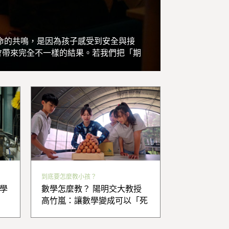
命的共鳴，是因為孩子感受到安全與接
會帶來完全不一樣的結果。若我們把「期
到底要怎麼教小孩？
學
數學怎麼教？ 陽明交大教授
高竹嵐：讓數學變成可以「死
100次再重來」的遊戲，提高
容錯力