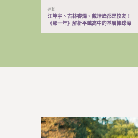
運動
江坤宇、古林睿煬、戴培峰都是校友！
《那一年》解析平鎮高中的基層棒球深
耕之路