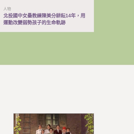
人物
北投國中女壘教練陳美分耕耘14年，用
運動改變弱勢孩子的生命軌跡