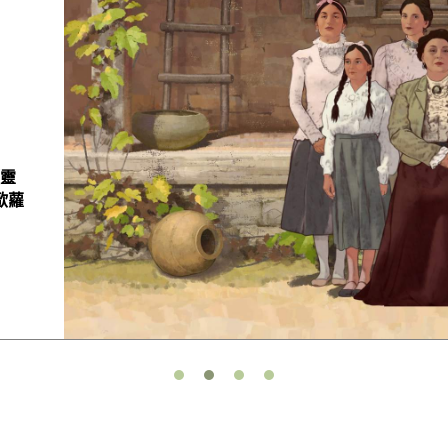
教
遊
空巢
萊美
。數
對方
《靈
主。
，訓
電影
歐蘿
中不
許多
前女
景，
到勇
子就
的時
資源
是沒
理。
數學
問