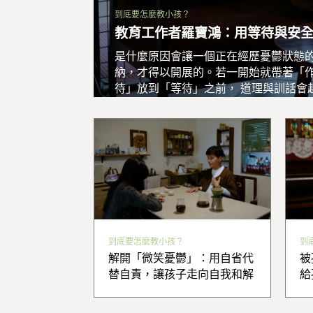
到底要怎麼教小孩？
教育工作者羅寶鴻：用等待與安
是什麼原因會讓一個正在經歷憂鬱狀態
納，才得以開展的。若一開始就帶著「
待」放到「等待」之前， 道理與訓話會
到底要怎麼教小孩？
到
解開「微笑憂鬱」：用自省代
被
替自責，讓孩子走向自我和解
給