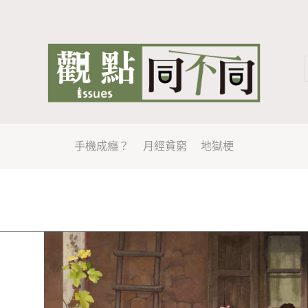
手機成癮？
月經貧窮
地獄梗