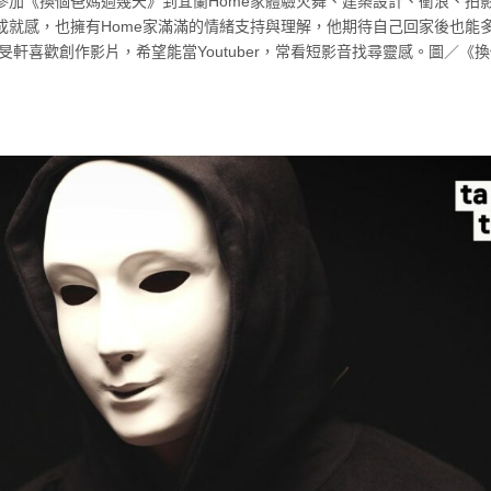
參加《換個爸媽過幾天》到宜蘭Home家體驗火舞、建築設計、衝浪、拍
成就感，也擁有Home家滿滿的情緒支持與理解，他期待自己回家後也能
軒喜歡創作影片，希望能當Youtuber，常看短影音找尋靈感。圖／《