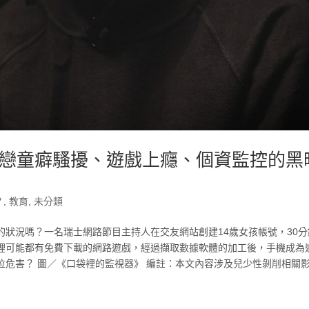
戀童癖騷擾、遊戲上癮、個資監控的黑
？
,
教育
,
未分類
狀況嗎？一名瑞士網路節目主持人在交友網站創建14歲女孩帳號，30分
裡可能都有免費下載的網路遊戲，經過擷取數據軟體的加工後，手機成為
位危害？ 圖／《口袋裡的監視器》 編註：本文內容涉及兒少性剝削相關