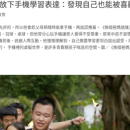
放下手機學習表達：發現自己也能被喜
教育
媽允許的，所以他會趁父母熟睡時偷拿手機、再說謊掩蓋。《換個爸媽過幾
務農、羽球、桌球，但他常分心玩手機讓旁人覺得不受尊重，原來中邑不習
機背後、逃避人際互動。他慢慢理解到，自己需要學習更坦白說出感受，
的。 手機裡的虛擬世界，是許多青春期孩子喘息的空間。圖／《換個爸媽