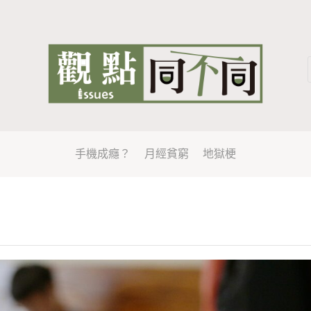
手機成癮？
月經貧窮
地獄梗