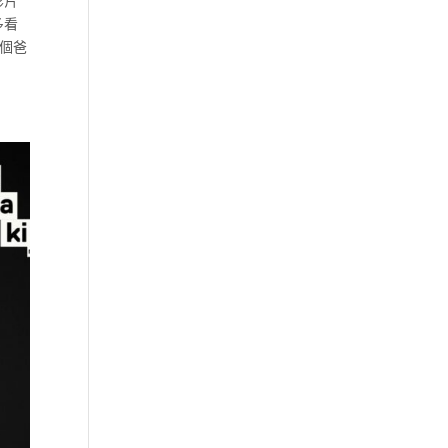
影片
多看
換個爸