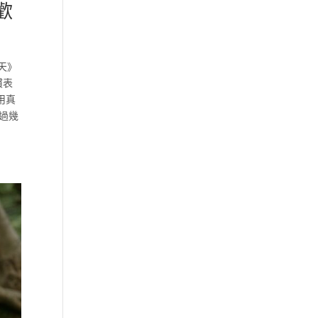
歡
天》
慣表
用真
過幾