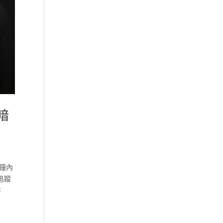
暗
鐘內
追蹤
影