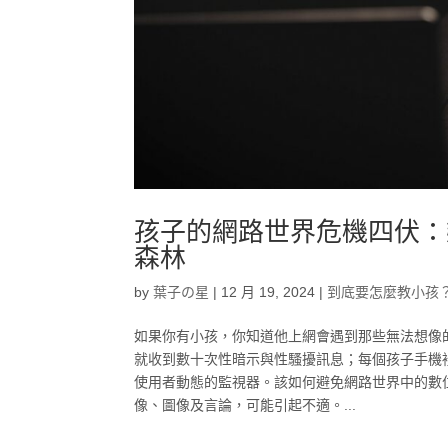
孩子的網路世界危機四伏：
森林
by
葉子の星
|
12 月 19, 2024
|
到底要怎麼教小孩
如果你有小孩，你知道他上網會遇到那些無法想像的
就收到數十次性暗示與性騷擾訊息；每個孩子手機
使用者動態的監視器。該如何避免網路世界中的數
像、圖像及言論，可能引起不適。...