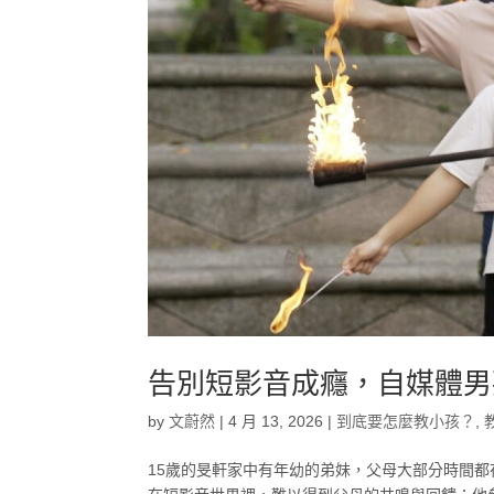
告別短影音成癮，自媒體男
by
文蔚然
|
4 月 13, 2026
|
到底要怎麼教小孩？
,
15歲的旻軒家中有年幼的弟妹，父母大部分時間