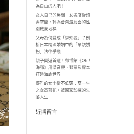
為自由的人吧！
女人自己的房間：女書店從讀
書空間，轉為台灣最友善的性
別啟蒙地標
父母為何變成「綁架者」？剖
析日本跨國婚姻中的「單親誘
拐」法律爭議
親子同遊首選！郵博館《Oh！
海郵》用諧音梗、郵票及標本
打造海底世界
優雅的女士從不低頭：高一生
之女高菊花，被國家監控的失
落人生
近期留言