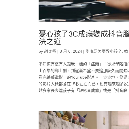
憂心孩子3C成癮變成抖音
決之道
by
趙奕霽
|
8 月 6, 2024
|
到底要怎麼教小孩？
,
教
不知道有沒有人跟我一樣的「症頭」：從求學階段
上百集的鄉土劇，到逐漸希望不要追那麼久而開始
看完某部電影」的YouTube影片。一步步地，
的影片大概都落在15秒左右而已，也有越來越多家長表
越多家長表達孩子有「短影音成癮」或是「抖音腦（Tik