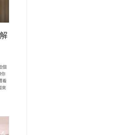
是解
拍個
帶你
慣看
越來