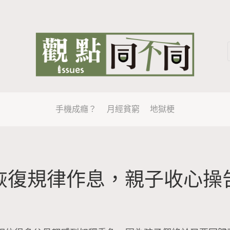
手機成癮？
月經貧窮
地獄梗
恢復規律作息，親子收心操