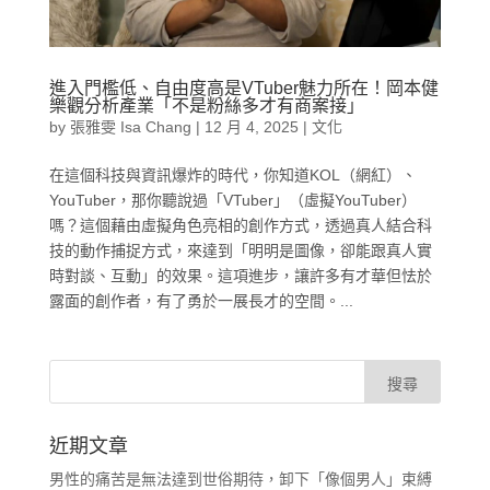
進入門檻低、自由度高是VTuber魅力所在！岡本健
樂觀分析產業「不是粉絲多才有商案接」
by
張雅雯 Isa Chang
|
12 月 4, 2025
|
文化
在這個科技與資訊爆炸的時代，你知道KOL（網紅）、
YouTuber，那你聽說過「VTuber」（虛擬YouTuber）
嗎？這個藉由虛擬角色亮相的創作方式，透過真人結合科
技的動作捕捉方式，來達到「明明是圖像，卻能跟真人實
時對談、互動」的效果。這項進步，讓許多有才華但怯於
露面的創作者，有了勇於一展長才的空間。...
近期文章
男性的痛苦是無法達到世俗期待，卸下「像個男人」束縛