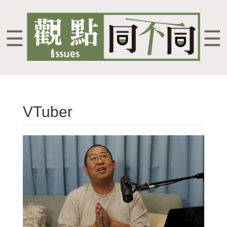
☰
☰
VTuber