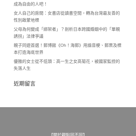
成為自由的人吧！
女人自己的房間：女書店從讀書空間，轉為台灣最友善的
性別啟蒙地標
父母為何變成「綁架者」？剖析日本跨國婚姻中的「單親
誘拐」法律爭議
親子同遊首選！郵博館《Oh！海郵》用諧音梗、郵票及標
本打造海底世界
優雅的女士從不低頭：高一生之女高菊花，被國家監控的
失落人生
近期留言
【關於觀點同不同】