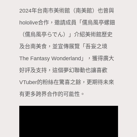
2024年台南市美術館（南美館）也曾與
hololive合作，邀請成員「儒烏風亭螺鈿
（儒烏風亭らでん）」介紹美術館歷史
及台南美食，並宣傳展覽「吾妄之境
The Fantasy Wonderland」，獲得廣大
好評及支持，這個夢幻聯動也讓喜歡
VTuber的粉絲在驚喜之餘，更期待未來
有更多跨界合作的可能性。