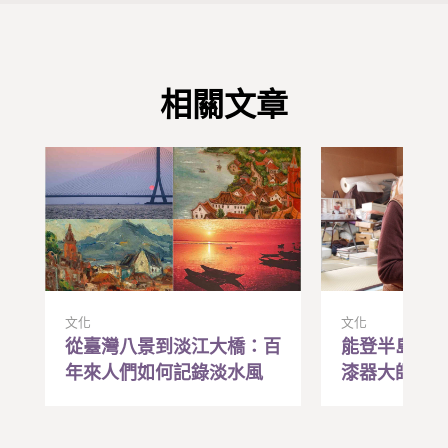
相關文章
文化
文化
從臺灣八景到淡江大橋：百
能登半島大
年來人們如何記錄淡水風
漆器大師北
景？物換星移，藝術又留下
重繪家鄉光
了什麼？