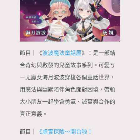
節目｜《
波波魔法童話屋
》：是一部結
合奇幻與啟發的兒童故事系列。可愛ㄎ
ㄧㄤ魔女海月波波穿梭各個童話世界，
用魔法與幽默陪伴角色面對困境，帶領
大小朋友一起學會勇氣、誠實與合作的
真正意義。
節目｜
《虛實探險～開台啦！