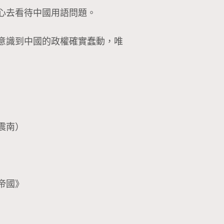
心去看待中國用語問題。
意識到中國的政權確實蠢動，唯
震南）
帝國》