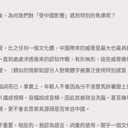
象，為何我們對「受中國影響」感到特別的焦慮呢？
脅，比之任何一個文化體，中國帶來的威脅是最大也最具
一直到處處滲透進來的認知作戰，有形無形，這些威脅連
侵。（類似的情節如部分人對簡體字被廣泛使用特別感冒
個詞而已。事實上，年輕人不會因為分不清楚馬鈴薯跟土
片講成視頻，音檔說成音頻，因此就被政治洗腦。甚至幾
順，更不會去思索其源頭是否來自中國。
不重要，相反的，我認為語言、詞彙的使用，關乎一個文