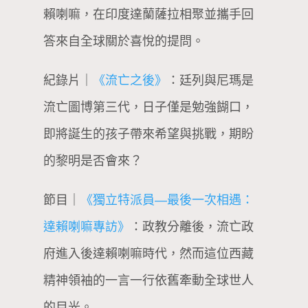
賴喇嘛，在印度達蘭薩拉相聚並攜手回
答來自全球關於喜悅的提問。
紀錄片｜
《流亡之後》
：廷列與尼瑪是
流亡圖博第三代，日子僅是勉強餬口，
即將誕生的孩子帶來希望與挑戰，期盼
的黎明是否會來？
節目｜
《獨立特派員—最後一次相遇：
達賴喇嘛專訪》
：政教分離後，流亡政
府進入後達賴喇嘛時代，然而這位西藏
精神領袖的一言一行依舊牽動全球世人
的目光。