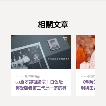
相關文章
不可不知的中港台
不可不知的中港台
63歲才認祖歸宗！白色恐
《牽阮的手
怖受難者第二代邱一寄的尋
明與田孟淑
親路
民主運動歷