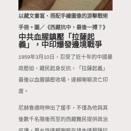
以藏文書寫、搭配手繪圖像的游擊戰術
手冊。圖／《西藏抗中，最後一搏？》
中共血腥鎮壓「拉薩起
義」，中印爆發邊境戰爭
1959年3月10日，忍受了近十年的中國暴
政壓迫，藏民起身反抗，「拉薩起義」
最後以血腥鎮壓收場，達賴喇嘛流亡印
度。
尼赫魯適時伸出了援手，不僅為他與其
後數千名隨後而至的西藏難民提供政治
庇護，更允許達賴喇嘛在境內達蘭薩拉