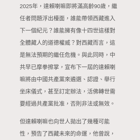
2025年，達賴喇嘛即將滿高齡90歲，繼
任者問題浮出檯面，誰能帶領西藏進入
下一個紀元？誰能擁有像十四世這樣對
全體藏人的道德權威？對西藏而言，這
是無法預期的繼任危機。與此同時，中
共早已摩拳擦掌，宣布下一屆的達賴喇
嘛將由中國共產黨來遴選、認證、舉行
坐床儀式，甚至訂定辦法，活佛轉世需
要經過共產黨批准，否則非法或無效。
但達賴喇嘛也向世人拋出了幾種可能
性，預告了西藏未來的命運，他曾說，