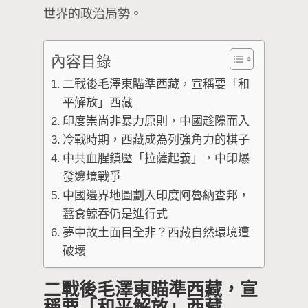
世界的政治局勢。
內容目錄
二戰後毛澤東瞄準西藏，宣稱要「和
平解放」西藏
印度崇尚非暴力原則，中國趁隙而入
冷戰時期，西藏成為列強角力的棋子
中共血腥鎮壓「拉薩起義」，中印爆
發邊境戰爭
中國邊界地圖劃入印度阿魯納查邦，
蠶食鯨吞仍是進行式
夢中故土面目全非？西藏自然環境遭
破壞
二戰後毛澤東瞄準西藏，宣
稱要「和平解放」西藏