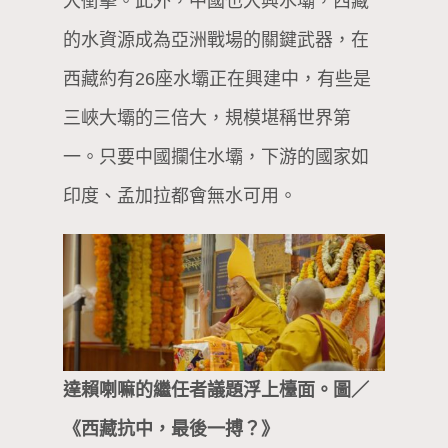
大衝擊。此外，中國也大興水壩，西藏
的水資源成為亞洲戰場的關鍵武器，在
西藏約有26座水壩正在興建中，有些是
三峽大壩的三倍大，規模堪稱世界第
一。只要中國攔住水壩，下游的國家如
印度、孟加拉都會無水可用。
達賴喇嘛的繼任者議題浮上檯面。圖／
《西藏抗中，最後一搏？》