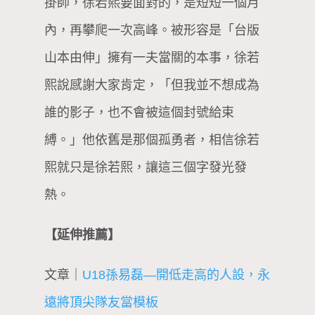
掛帥，徐若熙要面對的，是短短一個月
內，再攀爬一次高峰。被形容是「台版
山本由伸」擁有一夫當關的本事，徐若
熙說感謝大家肯定，「但我並不想成為
誰的影子，也不會被這個封號給束
縛。」他依舊是那個孤勇者，相信徐若
熙就只是徐若熙，讓這三個字發光發
熱。
【延伸推薦】
文章｜
U18孫易磊—開低走高的人設，永
遠將頂尖隊友當模板