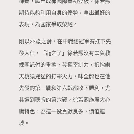
錦賽，獻出成棒國際賽初登板。徐若熙
期待能夠利用自身的優勢，拿出最好的
表現，為國家爭取榮耀。
剛以23歲之齡，在中職總冠軍賽扛下先
發大任，「龍之子」徐若熙沒有辜負教
練團託付的重擔，發揮宰制力，抵擋樂
天桃猿兇猛的打擊火力，味全龍也在他
先發的第一戰和第六戰都收下勝利，尤
其遭到聽牌的第六戰，徐若熙施展大心
臟特色，為這一役貢獻良多，價值連
城。