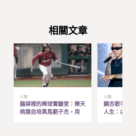
相關文章
人物
人物
腦袋裡的棒球實驗室：樂天
饒舌歌手Liz
桃猿自培黑馬劉子杰，用
人生：以前
「研究腦」兌現職棒夢
贏，現在寫