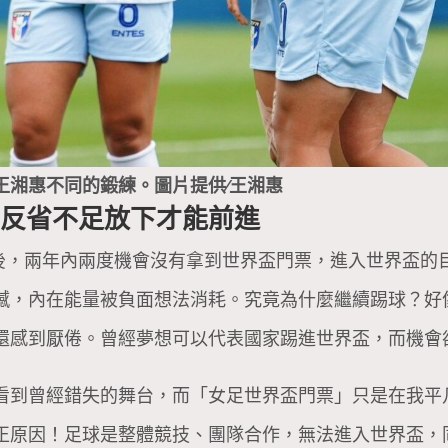
王湘惠不同的鍛練。圖片提供∕王湘惠
，反省不足放下才能前進
利後，兩年內兩度機會沒有拿到世界盃門票，進入世界盃
憾，內在能量被負面想法消耗。究竟為什麼繼續踢球？好
還感到厭倦。曾經夢想可以代表國家踢進世界盃，而機會
看到曾經錯失的舞台，而「女足世界盃門票」只是在我平
正原因！足球是整體競技、團隊合作，無法進入世界盃，