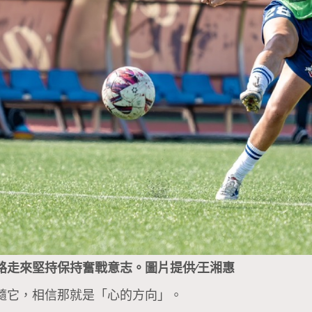
路走來堅持保持奮戰意志。圖片提供∕王湘惠
隨它，相信那就是「心的方向」。