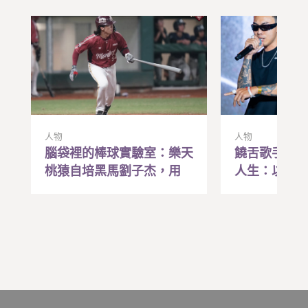
人物
人物
腦袋裡的棒球實驗室：樂天
饒舌歌手Liz
桃猿自培黑馬劉子杰，用
人生：以前
「研究腦」兌現職棒夢
贏，現在寫