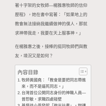
著十字架的女牧師—楊雅惠牧師的信仰
歷程》，她在書中寫著：「如果地上的
教會無法接納我繼續做神的僕人，那就
求神帶我走，我要在天上服事神。」
在楊雅惠之後，接棒的挺同牧師們與教
友，境況又是如何？
內容目錄
牧師黃國堯：「教會是要把同志帶進
來，而不是逼死同志。」
台灣首位公開同志身份的神職人員—
曾恕敏，求職四處碰壁
基督徒小恩發起「微光計畫」，辦講