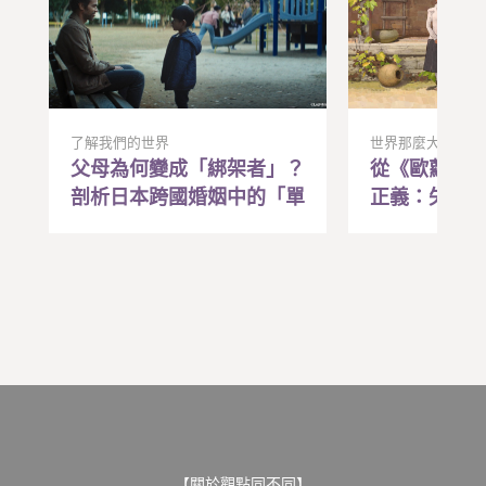
了解我們的世界
世界那麼大
父母為何變成「綁架者」？
從《歐蘿拉
剖析日本跨國婚姻中的「單
正義：失去
親誘拐」法律爭議
遙遠記憶，
動的希望與
【關於觀點同不同】