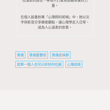
而溫柔的語言，帶領人們看見困難背後的力
量。
在個人臉書粉專「心理師的呢喃」中，她以文
字與影音分享療癒觀點，讓心理學走入日常，
成為人心溫柔的依靠。
喪偶
喪偶憂鬱症
喪偶症候群
就算一個人也可以好好的吃飯
心理諮商