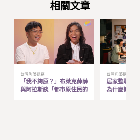
相關文章
台灣角落觀察
台灣角落觀察
「我不夠原？」布萊克薛薛
居家整聊是
與阿拉斯談「都市原住民的
為什麼第一
焦慮與和解
帶動全家人