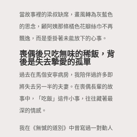
當故事裡的梁叔缺席，畫風轉為灰藍色
的思念，顧阿姨那條橘色花瓣絲巾不再
飄逸，而是垂掛著未能放下的心事。
喪偶後只吃無味的稀飯，背
後是失去摯愛的孤單
過去在馬偕安寧病房，我陪伴過許多即
將失去另一半的夫妻。在喪偶長輩的故
事中，「吃飯」這件小事，往往藏著最
深的情感。
我在《無憾的道別》中曾寫過一對動人