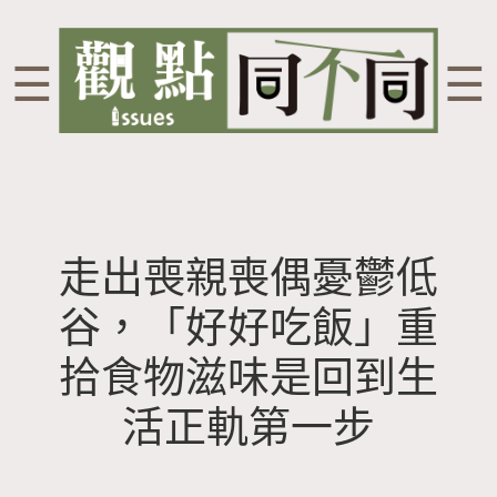
☰
☰
走出喪親喪偶憂鬱低
谷，「好好吃飯」重
拾食物滋味是回到生
活正軌第一步