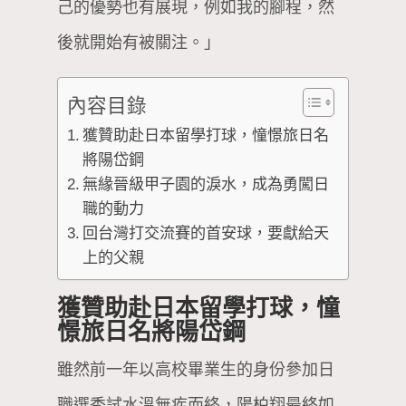
己的優勢也有展現，例如我的腳程，然
後就開始有被關注。」
內容目錄
獲贊助赴日本留學打球，憧憬旅日名
將陽岱鋼
無緣晉級甲子園的淚水，成為勇闖日
職的動力
回台灣打交流賽的首安球，要獻給天
上的父親
獲贊助赴日本留學打球，憧
憬旅日名將陽岱鋼
雖然前一年以高校畢業生的身份參加日
職選秀試水溫無疾而終，陽柏翔最終如