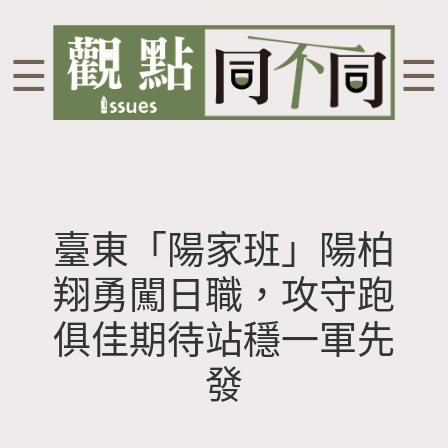
☰
☰
臺東「陽家班」陽柏
翔勇闖日職，攻守跑
俱佳期待站穩一軍先
發