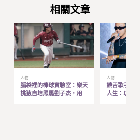
相關文章
人物
人物
腦袋裡的棒球實驗室：樂天
饒舌歌手Liz
桃猿自培黑馬劉子杰，用
人生：以前
「研究腦」兌現職棒夢
贏，現在寫