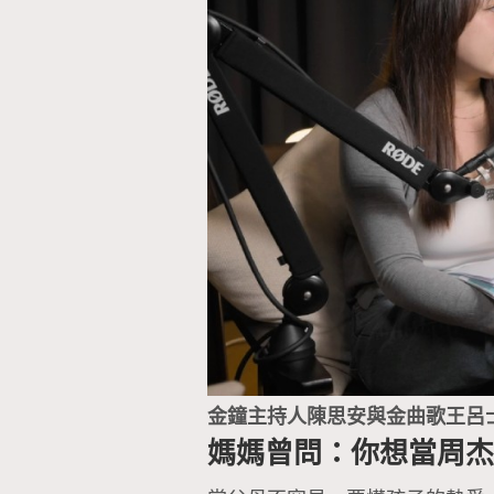
金鐘主持人陳思安與金曲歌王呂
媽媽曾問：你想當周