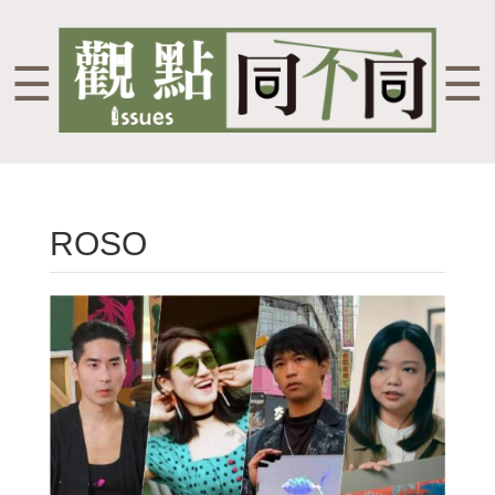
☰
☰
ROSO