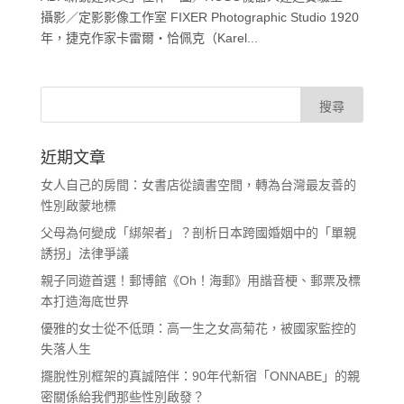
攝影／定影影像工作室 FIXER Photographic Studio 1920
年，捷克作家卡雷爾‧恰佩克（Karel...
近期文章
女人自己的房間：女書店從讀書空間，轉為台灣最友善的
性別啟蒙地標
父母為何變成「綁架者」？剖析日本跨國婚姻中的「單親
誘拐」法律爭議
親子同遊首選！郵博館《Oh！海郵》用諧音梗、郵票及標
本打造海底世界
優雅的女士從不低頭：高一生之女高菊花，被國家監控的
失落人生
擺脫性別框架的真誠陪伴：90年代新宿「ONNABE」的親
密關係給我們那些性別啟發？