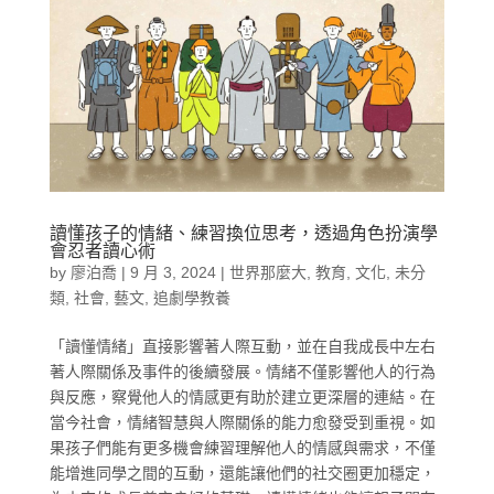
讀懂孩子的情緒、練習換位思考，透過角色扮演學
會忍者讀心術
by
廖泊喬
|
9 月 3, 2024
|
世界那麼大
,
教育
,
文化
,
未分
類
,
社會
,
藝文
,
追劇學教養
「讀懂情緒」直接影響著人際互動，並在自我成長中左右
著人際關係及事件的後續發展。情緒不僅影響他人的行為
與反應，察覺他人的情感更有助於建立更深層的連結。在
當今社會，情緒智慧與人際關係的能力愈發受到重視。如
果孩子們能有更多機會練習理解他人的情感與需求，不僅
能增進同學之間的互動，還能讓他們的社交圈更加穩定，