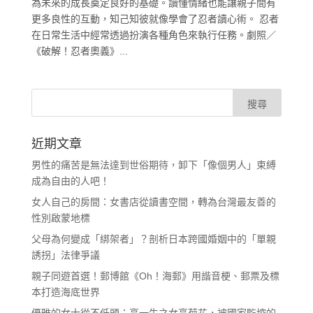
為未來的成長奠定良好的基礎。讀懂情緒也能讓親子間有
更多良性的互動，知己知彼就像學會了忍者讀心術。 忍者
在日常生活中經常透過扮演各種角色來執行任務。劇照／
《破解！忍者奧義》...
近期文章
男性的痛苦是無法達到世俗期待，卸下「像個男人」束縛
成為自由的人吧！
女人自己的房間：女書店從讀書空間，轉為台灣最友善的
性別啟蒙地標
父母為何變成「綁架者」？剖析日本跨國婚姻中的「單親
誘拐」法律爭議
親子同遊首選！郵博館《Oh！海郵》用諧音梗、郵票及標
本打造海底世界
優雅的女士從不低頭：高一生之女高菊花，被國家監控的