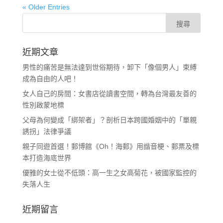
« Older Entries
近期文章
男性的痛苦是無法達到世俗期待，卸下「像個男人」束縛
成為自由的人吧！
女人自己的房間：女書店從讀書空間，轉為台灣最友善的
性別啟蒙地標
父母為何變成「綁架者」？剖析日本跨國婚姻中的「單親
誘拐」法律爭議
親子同遊首選！郵博館《Oh！海郵》用諧音梗、郵票及標
本打造海底世界
優雅的女士從不低頭：高一生之女高菊花，被國家監控的
失落人生
近期留言