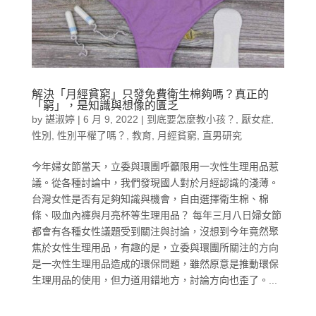
解決「月經貧窮」只發免費衛生棉夠嗎？真正的
「窮」，是知識與想像的匱乏
by
諶淑婷
|
6 月 9, 2022
|
到底要怎麼教小孩？
,
厭女症
,
性別
,
性別平權了嗎？
,
教育
,
月經貧窮
,
直男研究
今年婦女節當天，立委與環團呼籲限用一次性生理用品惹
議。從各種討論中，我們發現國人對於月經認識的淺薄。
台灣女性是否有足夠知識與機會，自由選擇衛生棉、棉
條、吸血內褲與月亮杯等生理用品？ 每年三月八日婦女節
都會有各種女性議題受到關注與討論，沒想到今年竟然聚
焦於女性生理用品，有趣的是，立委與環團所關注的方向
是一次性生理用品造成的環保問題，雖然原意是推動環保
生理用品的使用，但力道用錯地方，討論方向也歪了。...