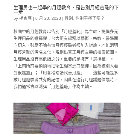
生理男也一起學的月經教育，是告別月經羞恥的下
一步
by
楊宜庭
|
6 月 20, 2023
|
性別
,
性別平權了嗎？
校園中的月經教育以告別「月經羞恥」為主軸，提倡多元
生理用品的選擇權；台大更有課程以藝術、宗教、醫學面
向切入，鼓勵不論有無月經經驗者都加入討論，才能消弭
月經羞恥的污名文化，規劃出真正月經友善的校園藍圖。
生理用品沒有高低級之分，重要的是擁有「選擇權」。
「上廁所前要悄悄地把衛生棉塞進口袋裡，因為被別人看
到很尷尬」；「用各種暗語代替月經」……這些可能是多
數月經經驗者共有的記憶，因此在進行月經議題倡議時，
我們通常會以消弭「月經羞恥」作為主軸。...