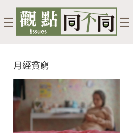
☰
☰
月經貧窮