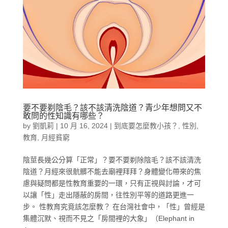
要不要剃陰毛？該不該清洗陰道？青少年想問又不
敢問的性知識有哪些？
by
劉凱莉
|
10 月 16, 2024
|
到底要怎麼教小孩？
,
性別
,
教育
,
月經貧窮
陰莖長幾公分算「正常」？要不要剃除陰毛？該不該清洗
陰道？月經來很骯髒不能去廟裡拜拜？身體變化帶來的焦
慮與疑問都是性教育重要的一環，只有正視與討論，才可
以讓「性」走出隱蔽的房間，往性別平等的道路更進一
步。 性教育究竟該怎麼教？ 在台灣社會中，「性」曾經是
集體沉默、視而不見之「房間裡的大象」（Elephant in