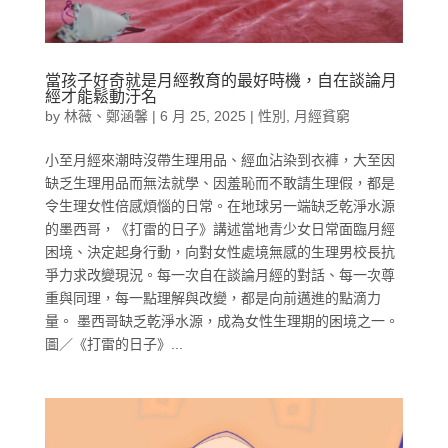
當孩子好奇就是月經教育的最好時機，自在談論月
經才能鬆動汙名
by
林薇、鄭涵馨
|
6 月 25, 2025
|
性別
,
月經貧窮
小至月經來潮時沒帶生理用品、經血沾染到衣褲，大至因
缺乏生理用品而無法就學、因羞恥而不敢請生理假，都是
令生理女性倍感煩惱的日常。在地球另一端缺乏乾淨水源
的墨西哥，《打雷的日子》講述當地青少女日常面臨月經
困境、決定起身行動，向對女性處境無感的生理男校長抗
爭力求改變現況。每一次自在談論月經的對話、每一次尊
重與同理，每一點理解與改變，都是向前邁進的點滴力
量。 墨西哥缺乏乾淨水源，成為女性生理期的困境之一。
圖／《打雷的日子》...