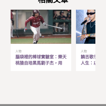
人物
人物
腦袋裡的棒球實驗室：樂天
饒舌歌手Liz
桃猿自培黑馬劉子杰，用
人生：以前
「研究腦」兌現職棒夢
贏，現在寫