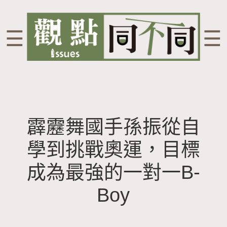
☰
☰
霹靂舞國手孫振從自
學到挑戰奧運，目標
成為最強的一對一B-
Boy