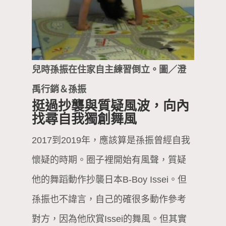
兒時孫振在住家自主練習倒立。圖／澄
禹行銷＆孫振
挺過抄襲與質疑風波，向內
找尋自我獨創舞風
2017到2019年，應該算是孫振曾經自我
懷疑的時期。圈子裡開始有風聲，質疑
他的舞蹈動作抄襲日本B-Boy Issei。但
孫振也不諱言，自己的確很多動作參考
對方，因為他欣賞Issei的舞風。但其實