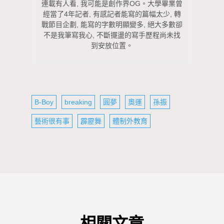
連載有人看, 我可能是創作界OG。大學畢業曾
經當了4年記者, 有感記者能寫的篇幅太少, 轉
戰節目企劃, 能寫的字數明顯變多, 絕大多數卻
不是我筆寫我心, 不斷擺盪的寫手歷程尚未找
到安放位置。
B-Boy
breaking
圓夢
奧運
孫振
藝術很有事
霹靂舞
體制外教育
相關文章