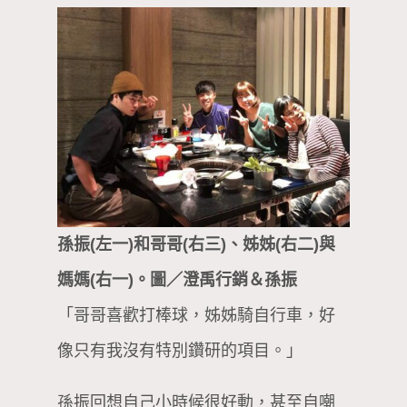
孫振(左一)和哥哥(右三)、姊姊(右二)與
媽媽(右一)。圖／澄禹行銷＆孫振
「哥哥喜歡打棒球，姊姊騎自行車，好
像只有我沒有特別鑽研的項目。」
孫振回想自己小時候很好動，甚至自嘲