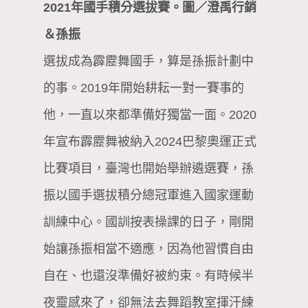
2021年國手積分選拔賽。圖／澄禹行銷
＆孫振
選拔成為霹靂舞國手，算是孫振計劃中
的事。2019年開始耕耘一對一賽事的
他，一直以來都準備好獨當一面。2020
年宣布霹靂舞被納入2024巴黎奧運正式
比賽項目，臺灣也開始舉辦遴選賽，孫
振以國手選拔積分總冠軍進入國家運動
訓練中心。國訓按表操課的日子，剛開
始讓孫振相當不適應，因為他習慣自由
自在、也還沒準備好被約束。有時候半
夜靈感來了，卻無法去舞蹈教室揮汗練