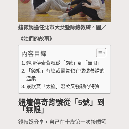
錢薇娟擔任北市大女籃隊總教練。圖／
《她們的故事》
內容目錄
體壇傳奇背號從「5號」到「無限」
「錢姐」有總裁霸氣也有循循善誘的
溫柔
最欣賞「太極」溫柔又強韌的特質
體壇傳奇背號從「5號」到
「無限」
錢薇娟分享，自己在十歲第一次接觸籃