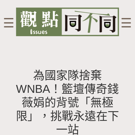
☰
☰
為國家隊捨棄
WNBA！籃壇傳奇錢
薇娟的背號「無極
限」，挑戰永遠在下
一站