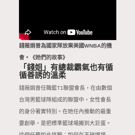
錢薇娟曾為國家隊放棄美國WNBA的機
會。《她們的故事》
「錢姐」有總裁霸氣也有循
循善誘的溫柔
錢薇娟曾任職籃T1聯盟會長，在由數個
台灣男籃球隊組成的聯盟中，女性會長
的身分著實特別。在她任內推動的最重
要創舉，是把標準籃球場搬到大巨蛋。
這個任務如此挑戰：如何在不破壞場