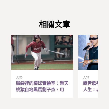
相關文章
人物
人物
腦袋裡的棒球實驗室：樂天
饒舌歌手Liz
桃猿自培黑馬劉子杰，用
人生：以前
「研究腦」兌現職棒夢
贏，現在寫