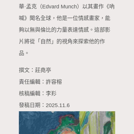
華·孟克（Edvard Munch）以其畫作《吶
喊》聞名全球，他是一位情感畫家，能
夠以無與倫比的力量表達情感。這部影
片將從「自然」的視角來探索他的作
品。
撰文：莊堯亭
責任編輯：許容榕
核稿編輯：李羏
發稿日期：2025.11.6