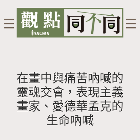
☰
☰
在畫中與痛苦吶喊的
靈魂交會，表現主義
畫家、愛德華孟克的
生命吶喊