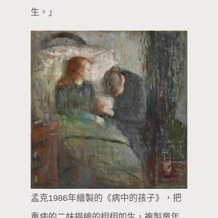
生。」
孟克1986年繪製的《病中的孩子》，把
重病的二妹描繪的栩栩如生，複製童年