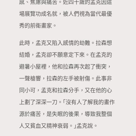
感、焦慮與痛苦。近四十歲的孟克因這
場展覽功成名就，被人們視為當代最優
秀的前衛畫家。
此時，孟克又陷入感情的劫難。拉森想
結婚，孟克卻不願意定下來。在孟克的
避暑小屋裡，他和拉森再次起了衝突，
一聲槍響，拉森的左手被射傷。此事非
同小可，孟克和拉森分手，又在他的心
上劃了深深一刀。｢沒有人了解我的畫作
源於痛苦，是失眠的後果，導致我整個
人又貧血又精神衰弱。｣孟克說。