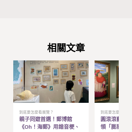
相關文章
到底要怎麼看展覽？
到底要怎麼看展覽
親子同遊首選！郵博館
圓滾滾藝術
《Oh！海郵》用諧音梗、
領「膨脹美