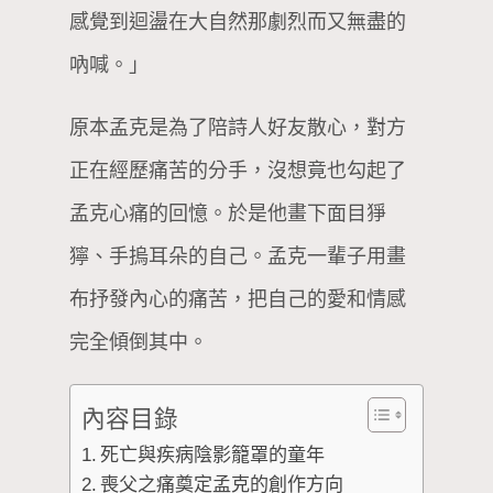
感覺到迴盪在大自然那劇烈而又無盡的
吶喊。」
原本孟克是為了陪詩人好友散心，對方
正在經歷痛苦的分手，沒想竟也勾起了
孟克心痛的回憶。於是他畫下面目猙
獰、手摀耳朵的自己。孟克一輩子用畫
布抒發內心的痛苦，把自己的愛和情感
完全傾倒其中。
內容目錄
死亡與疾病陰影籠罩的童年
喪父之痛奠定孟克的創作方向