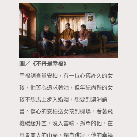
圖／《不丹是幸福》
幸福調查員安柏，有一位心儀許久的女
孩，他苦心追求著她，但年紀尚輕的女
孩不想馬上步入婚姻，想要到澳洲讀
書。傷心的安柏送女孩到機場，看著飛
機緩緩升空，沒入雲端，孤單的他，在
風景宜人的山巔，獨自跳舞，他的幸福