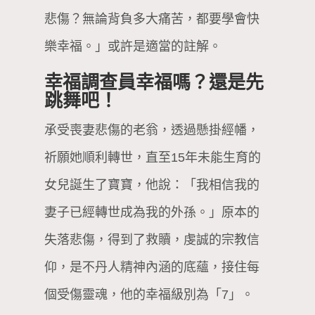
悲傷？無論背負多大痛苦，都要學會快
樂幸福。」或許是適當的註解。
幸福調查員幸福嗎？還是先
跳舞吧！
承受喪妻悲傷的老翁，透過懸掛經幡，
祈願她順利轉世，直至15年未能生育的
女兒誕生了寶寶，他說：「我相信我的
妻子已經轉世成為我的外孫。」原本的
失落悲傷，得到了救贖，虔誠的宗教信
仰，是不丹人精神內涵的底蘊，接住每
個受傷靈魂，他的幸福級別為「7」。