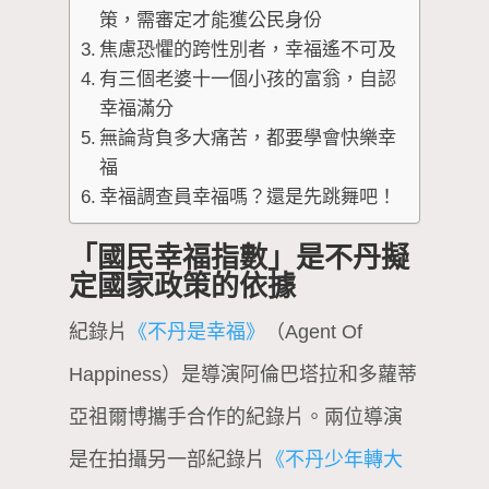
策，需審定才能獲公民身份
焦慮恐懼的跨性別者，幸福遙不可及
有三個老婆十一個小孩的富翁，自認
幸福滿分
無論背負多大痛苦，都要學會快樂幸
福
幸福調查員幸福嗎？還是先跳舞吧！
「國民幸福指數」是不丹擬
定國家政策的依據
紀錄片
《不丹是幸福》
（Agent Of
Happiness）是導演阿倫巴塔拉和多蘿蒂
亞祖爾博攜手合作的紀錄片。兩位導演
是在拍攝另一部紀錄片
《不丹少年轉大