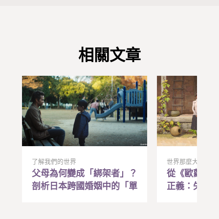
相關文章
了解我們的世界
世界那麼大
父母為何變成「綁架者」？
從《歐蘿拉
剖析日本跨國婚姻中的「單
正義：失去
親誘拐」法律爭議
遙遠記憶，
動的希望與