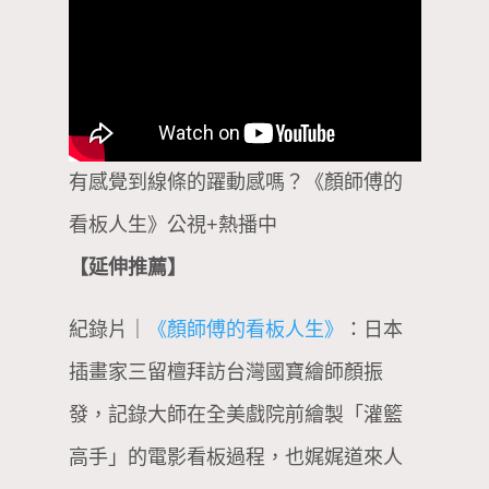
有感覺到線條的躍動感嗎？《顏師傅的
看板人生》公視+熱播中
【延伸推薦】
紀錄片｜
《顏師傅的看板人生》
：日本
插畫家三留檀拜訪台灣國寶繪師顏振
發，記錄大師在全美戲院前繪製「灌籃
高手」的電影看板過程，也娓娓道來人