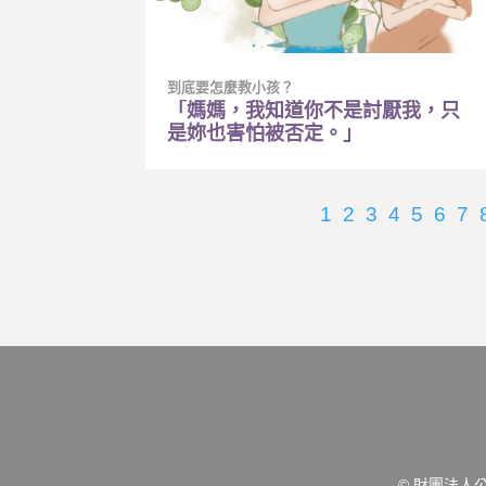
到底要怎麼教小孩？
「媽媽，我知道你不是討厭我，只
是妳也害怕被否定。」
1
2
3
4
5
6
7
© 財團法人公