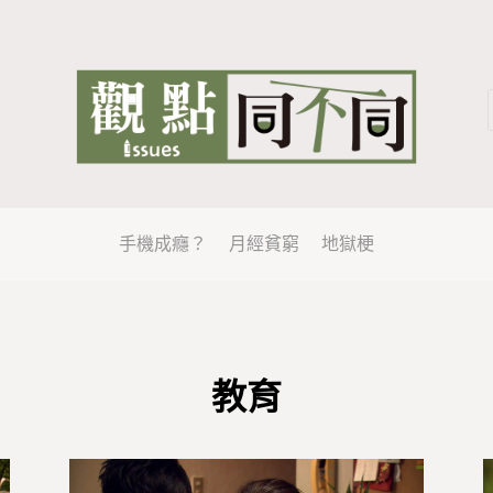
手機成癮？
月經貧窮
地獄梗
教育