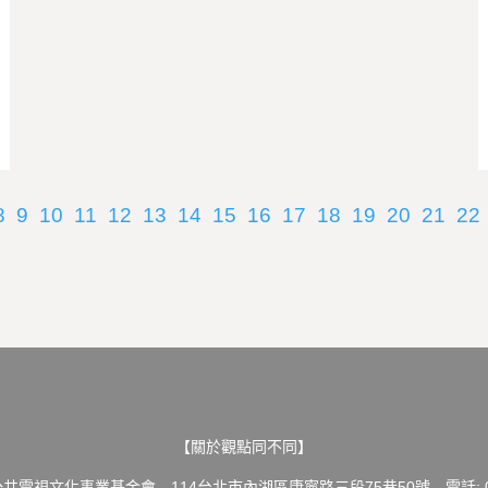
8
9
10
11
12
13
14
15
16
17
18
19
20
21
22
【關於觀點同不同】
共電視文化事業基金會 114台北市內湖區康寧路三段75巷50號 電話: 02-