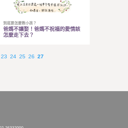
到底要怎麼教小孩？
爸媽不讓娶！爸媽不祝福的愛情該
怎麼走下去？
23
24
25
26
27
26332000