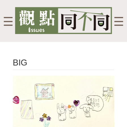
☰
☰
BIG