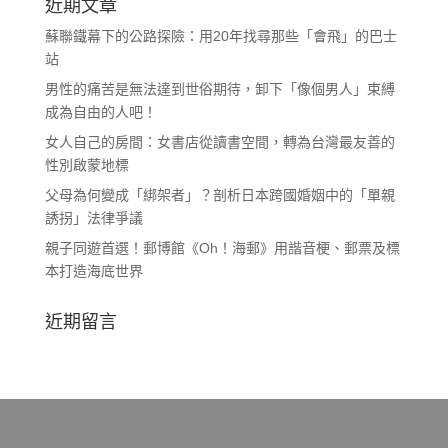
近期文章
蘇聯鐵幕下的公路探險：用20年找尋那些「會飛」的巴士
站
男性的痛苦是無法達到世俗期待，卸下「像個男人」束縛
成為自由的人吧！
女人自己的房間：女書店從讀書空間，轉為台灣最友善的
性別啟蒙地標
父母為何變成「綁架者」？剖析日本跨國婚姻中的「單親
誘拐」法律爭議
親子同遊首選！郵博館《Oh！海郵》用諧音梗、郵票及標
本打造海底世界
近期留言