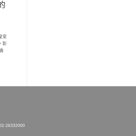
的
皇室
，彰
香
26332000