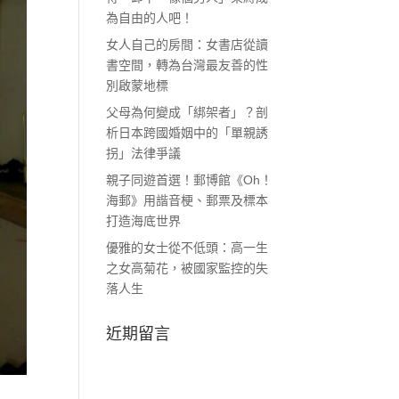
為自由的人吧！
女人自己的房間：女書店從讀
書空間，轉為台灣最友善的性
別啟蒙地標
父母為何變成「綁架者」？剖
析日本跨國婚姻中的「單親誘
拐」法律爭議
親子同遊首選！郵博館《Oh！
海郵》用諧音梗、郵票及標本
打造海底世界
優雅的女士從不低頭：高一生
之女高菊花，被國家監控的失
落人生
近期留言