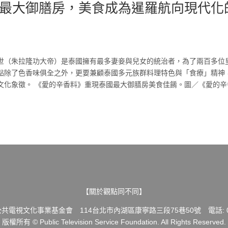
最大御膳房，美食成為暹羅航向現代化
世（朱拉隆功大帝）是泰國擁有最多妻妾與兒女的統治者，為了兩百多位
點除了色香味俱全之外，更要兼顧泰國多元族群料理特色與「食療」精神
文化象徵。 《愛的辛香料》重現泰國最大御膳房美食佳餚。圖／《愛的辛
【關於觀點同不同】
共電視文化事業基金會 114台北市內湖區康寧路三段75巷50號 電話: 02-
版權所有 © Public Television Service Foundation. All Rights Reserved.