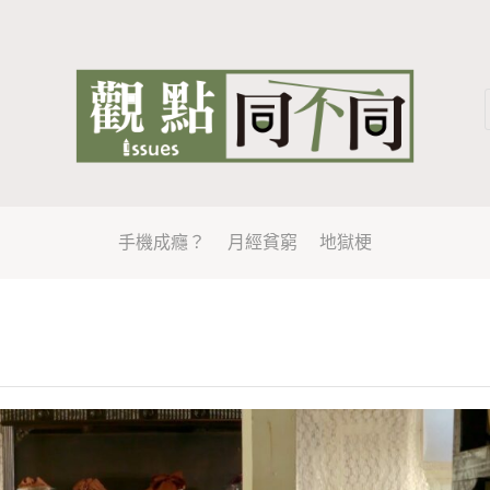
手機成癮？
月經貧窮
地獄梗