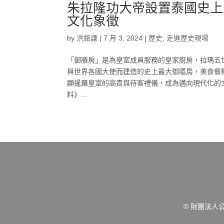
朱拉隆功大帝設置泰國史上
文化象徵
by
洪銘謙
|
7 月 3, 2024
|
歷史
,
走進歷史現場
「御膳房」是為皇室成員服務的皇家廚房，拉瑪五
與世界各國大使而建造的史上最大御膳房，美食餐
顯暹羅皇室的高貴與待客禮儀，成為邁向現代化的
料》...
© 財團法人公