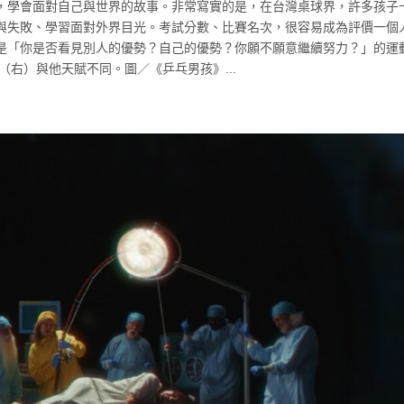
，學會面對自己與世界的故事。非常寫實的是，在台灣桌球界，許多孩子
與失敗、學習面對外界目光。考試分數、比賽名次，很容易成為評價一個
是「你是否看見別人的優勢？自己的優勢？你願不願意繼續努力？」的運
（右）與他天賦不同。圖／《乒乓男孩》...