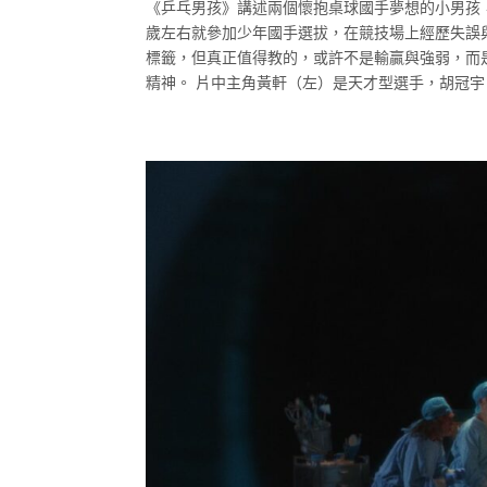
《乒乓男孩》講述兩個懷抱桌球國手夢想的小男孩
歲左右就參加少年國手選拔，在競技場上經歷失誤
標籤，但真正值得教的，或許不是輸贏與強弱，而
精神。 片中主角黃軒（左）是天才型選手，胡冠宇