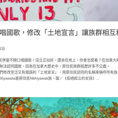
唱國歌，修改「土地宣言」讓族群相互
政治
民學童不開口唱國歌，沒立正站好、還坐在地上，你會怎麼看？在加拿大的
歌，她無法認同國歌，因為在加拿大歷史中，原住民族群經歷許多不公義。
邀請她們修改空泛又有錯誤的「土地宣言」，用原住民認同的名稱來稱呼所有
wata是原住民Nēhiyawak族。圖／《拒絕起立的女孩》...