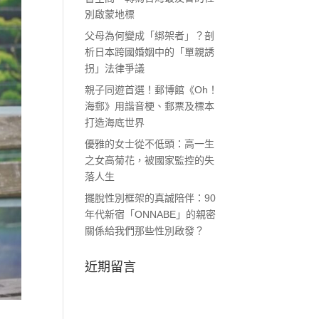
別啟蒙地標
父母為何變成「綁架者」？剖
析日本跨國婚姻中的「單親誘
拐」法律爭議
親子同遊首選！郵博館《Oh！
海郵》用諧音梗、郵票及標本
打造海底世界
優雅的女士從不低頭：高一生
之女高菊花，被國家監控的失
落人生
擺脫性別框架的真誠陪伴：90
年代新宿「ONNABE」的親密
關係給我們那些性別啟發？
近期留言