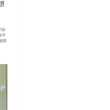
想
的反
給予
經常