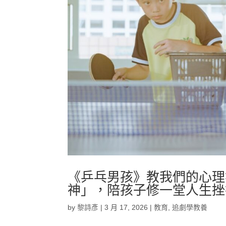
《乒乓男孩》教我們的心理
神」，陪孩子修一堂人生挫
by
黎詩彥
|
3 月 17, 2026
|
教育
,
追劇學教養