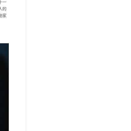
十一
人的
動家