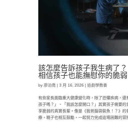
該怎麼告訴孩子我生病了？
相信孩子也能撫慰你的脆弱
by
廖泊喬
|
3 月 16, 2026
|
追劇學教養
有些家長面臨重大健康變化時，除了恐懼疾病，還
孩子嗎？」、「我該怎麼開口？」其實孩子需要的
享脆弱的真實長輩。像是《我爸腦袋裝魚！？》的
療，親子也相互鼓勵，一起努力完成這場困難的冒險。