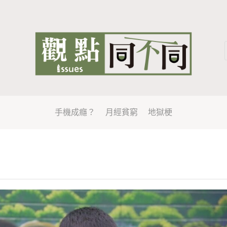
手機成癮？
月經貧窮
地獄梗