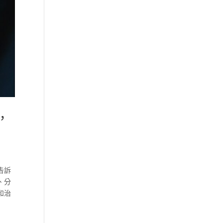
，
告訴
、分
和治