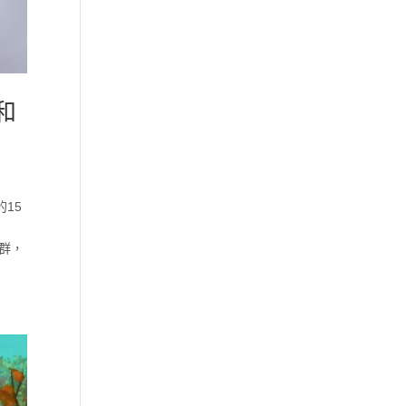
和
15
族群，