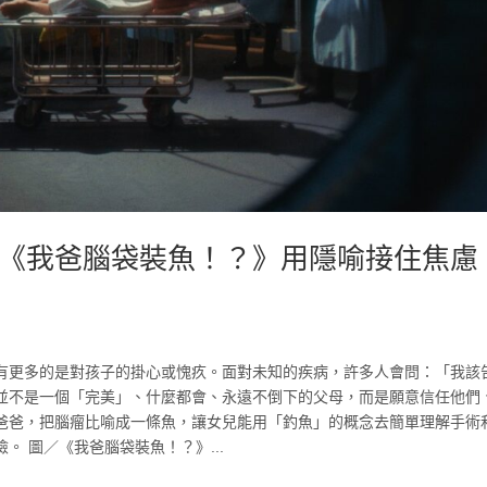
《我爸腦袋裝魚！？》用隱喻接住焦慮
有更多的是對孩子的掛心或愧疚。面對未知的疾病，許多人會問：「我該
並不是一個「完美」、什麼都會、永遠不倒下的父母，而是願意信任他們
爸爸，把腦瘤比喻成一條魚，讓女兒能用「釣魚」的概念去簡單理解手術
 圖／《我爸腦袋裝魚！？》...