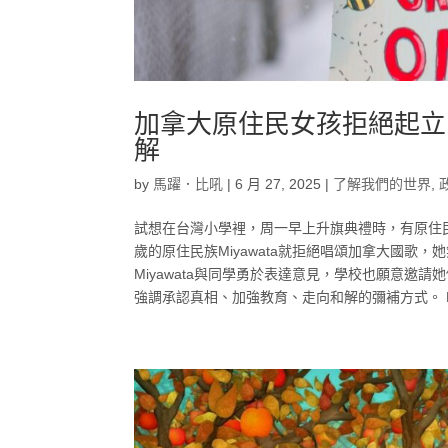
加拿大原住民女孩拒絕起立
解
by
馬躍．比吼
|
6 月 27, 2025
|
了解我們的世界
,
試想在台灣小學裡，周一早上升旗典禮時，有原住
歲的原住民族Miyawata就拒絕唱頌加拿大國
Miyawata與同學勇於表達意見，學校也願意
強調承認真相、加強教育、走向和解的彌補方式。 Miya