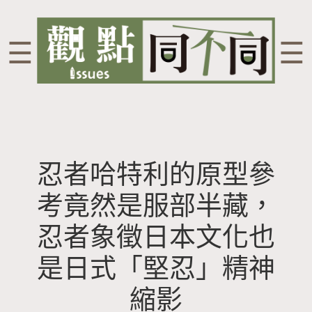
☰
☰
忍者哈特利的原型參
考竟然是服部半藏，
忍者象徵日本文化也
是日式「堅忍」精神
縮影