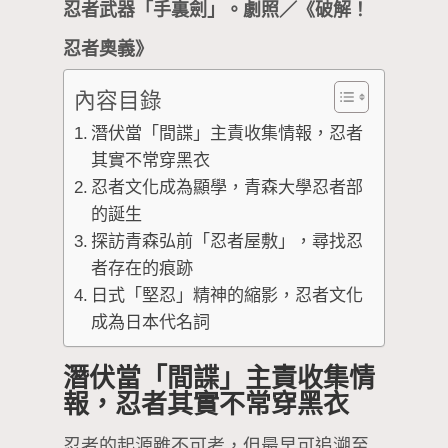
忍者武器「手裏劍」。劇照／《破解！
忍者奧義》
內容目錄
潛伏當「間諜」主責收集情報，忍者
其實不常穿黑衣
忍者文化成為顯學，青森大學忍者部
的誕生
探訪青森弘前「忍者屋敷」，尋找忍
者存在的痕跡
日式「堅忍」精神的縮影，忍者文化
成為日本代名詞
潛伏當「間諜」主責收集情
報，忍者其實不常穿黑衣
忍者的起源雖不可考，但最早可追溯至