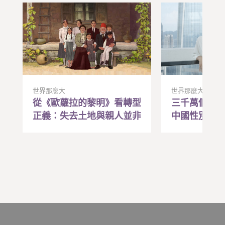
世界那麼大
世界那麼大
從《歐蘿拉的黎明》看轉型
三千萬個找
正義：失去土地與親人並非
中國性別失
遙遠記憶，在苦難中找到行
「約會教練
動的希望與勇氣
效藥？