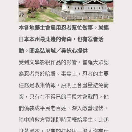
本各地藩主會雇用忍者幫忙做事。就連
日本本州最北邊的青森，也有忍者活
動。圖為弘前城／吳詠心提供
受到文學影視作品的影響，普羅大眾認
為忍者善於暗殺。事實上，忍者的主要
任務是收集情報，原則上會盡量避免衝
突，只有在不得已的手段才會戰鬥。他
們偽裝成平民老百姓，深入敵營埋伏，
暗中將敵方資訊即時回報給雇主。比起
身著黑衣，忍者的打扮與一般人沒有什