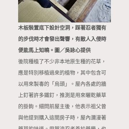
木板裝置底下設計空洞，踩著忍者獨有
的步伐時才會發出聲響，有敵人入侵時
便能馬上知曉。圖／吳詠心提供
後院種植了不少非本地原生種的花草，
應是特別移植過來的植物，其中包含可
以用來製毒的「烏頭」。屋內各處的牆
上釘著許多鐵釘，推測是用來曬乾藥草
的掛鉤。細問前屋主後，他表示祖父曾
與他提到購入這間房子時，屋內瀰漫著
藥草的味道。甲賀流忍者善於藥學，也