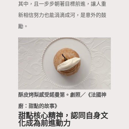
其中，且一步步朝著目標前進，讓人重
新相信努力也能涓滴成河，是意外的鼓
勵。
酥皮烤梨感受諾曼第。劇照／《法國神
廚：甜點的故事》
甜點核心精神，認同自身文
化成為前進動力