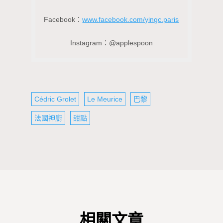
Facebook：
www.facebook.com/yingc.paris
Instagram：@applespoon
Cédric Grolet
Le Meurice
巴黎
法國神廚
甜點
相關文章