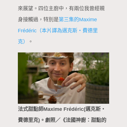
來展望。四位主廚中，有兩位我曾經親
身接觸過，特別是
第三集的Maxime
Frédéric（本片譯為邁克斯・費德里
克）
。
法式甜點師Maxime Frédéric(邁克斯・
費德里克)。劇照／《法國神廚：甜點的