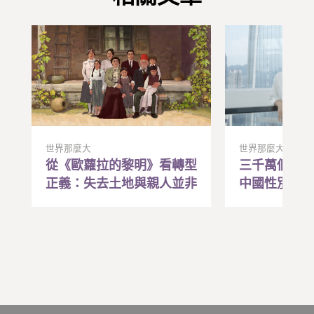
世界那麼大
世界那麼大
從《歐蘿拉的黎明》看轉型
三千萬個找
正義：失去土地與親人並非
中國性別失
遙遠記憶，在苦難中找到行
「約會教練
動的希望與勇氣
效藥？