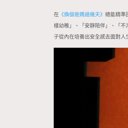
在
《換個爸媽過幾天》
總能精準
樣幼稚」、「安靜陪伴」、「不
子從內在培養出安全感去面對人