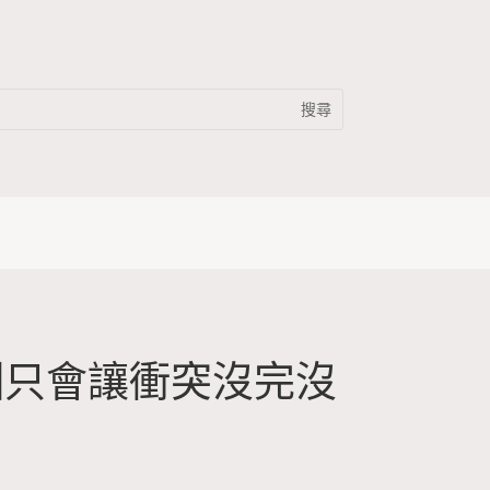
訓只會讓衝突沒完沒