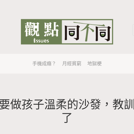
手機成癮？
月經貧窮
地獄梗
要做孩子溫柔的沙發，教
了