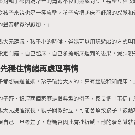
多對親子都因為常年的溝通不良而造成對立，甚至互相攻
對孩子來説也是一種攻擊，孩子會把起床不舒服的感覺和
的聲音就覺得厭煩。」
馬大元建議，孩子小的時候，爸媽可以用玩遊戲的方式叫
設定鬧鐘、自己起床，自己承擔賴床遲到的後果，減少親
，先穩住情緒再處理事情
子都想贏過爸媽，孩子輸給大人的，只有經驗和知識庫。
的子齊、鈺淳兩個家庭是很典型的例子，家長把「事情」
馬大元提醒家長，親子關係對立，可能會導致孩子「被動
現自己一旦考差了，爸媽會因此有挫折感，他的潛意識就