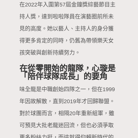
在2022年入圍第57屆金鐘獎綜藝節目主
持人獎，達到啦啦隊員在演藝圈前所未
見的高度。她以藝人、主持人的身分獲
得更多肯定的同時，仍舊為帶領樂天女
孩突破與創新持續努力。
在從零開始的龍隊，心璇是
「陪伴球隊成長」的要角
味全龍是中職創始四隊之一，但在1999
年因故解散，直到2019年才回歸聯盟。
對於球團而言，相隔20年重新組軍，雖
可預見大批老龍迷回流，但也必須爭取
更多粉絲力挺，而這就得仰賴新時代的