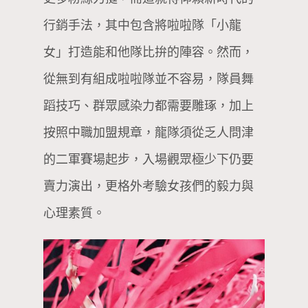
行銷手法，其中包含將啦啦隊「小龍
女」打造能和他隊比拚的陣容。然而，
從無到有組成啦啦隊並不容易，隊員舞
蹈技巧、群眾感染力都需要雕琢，加上
按照中職加盟規章，龍隊須從乏人問津
的二軍賽場起步，入場觀眾極少下仍要
賣力演出，更格外考驗女孩們的毅力與
心理素質。