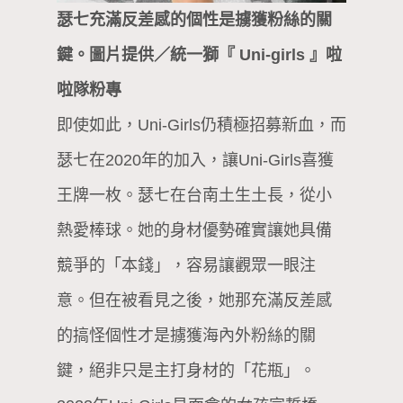
瑟七充滿反差感的個性是擄獲粉絲的關
鍵。圖片提供／統一獅『 Uni-girls 』啦
啦隊粉專
即使如此，Uni-Girls仍積極招募新血，而
瑟七在2020年的加入，讓Uni-Girls喜獲
王牌一枚。瑟七在台南土生土長，從小
熱愛棒球。她的身材優勢確實讓她具備
競爭的「本錢」，容易讓觀眾一眼注
意。但在被看見之後，她那充滿反差感
的搞怪個性才是擄獲海內外粉絲的關
鍵，絕非只是主打身材的「花瓶」。