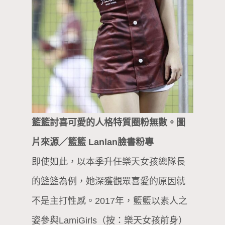
籃籃討喜可愛的人格特質圈粉無數。圖
片來源／籃籃 Lanlan臉書粉專
即使如此，以本季升任樂天女孩總隊長
的籃籃為例，她深獲觀眾喜愛的原因就
不是主打性感。2017年，籃籃以素人之
姿參與LamiGirls（按：樂天女孩前身）