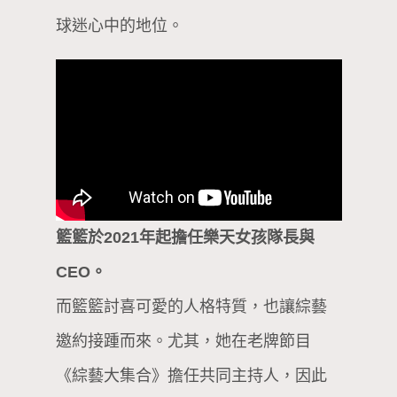
球迷心中的地位。
籃籃於2021年起擔任樂天女孩隊長與
CEO。
而籃籃討喜可愛的人格特質，也讓綜藝
邀約接踵而來。尤其，她在老牌節目
《綜藝大集合》擔任共同主持人，因此