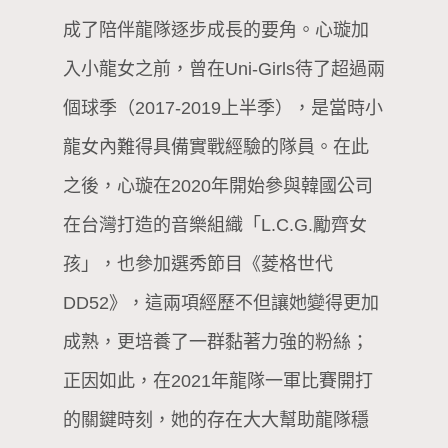
成了陪伴龍隊逐步成長的要角。心璇加
入小龍女之前，曾在Uni-Girls待了超過兩
個球季（2017-2019上半季），是當時小
龍女內難得具備實戰經驗的隊員。在此
之後，心璇在2020年開始參與韓國公司
在台灣打造的音樂組織「L.C.G.勵齊女
孩」，也參加選秀節目《菱格世代
DD52》，這兩項經歷不但讓她變得更加
成熟，更培養了一群黏著力強的粉絲；
正因如此，在2021年龍隊一軍比賽開打
的關鍵時刻，她的存在大大幫助龍隊穩