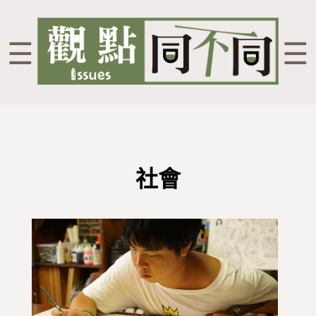
☰
☰
社會