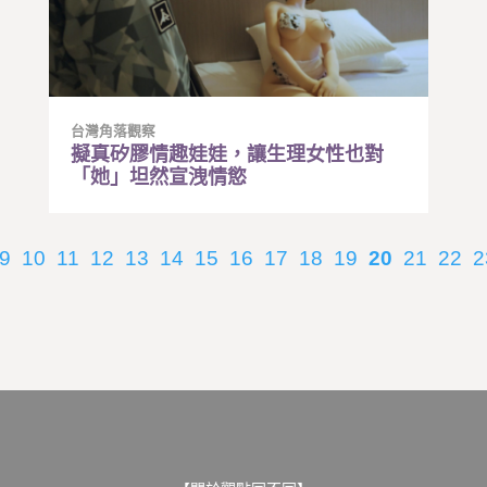
台灣角落觀察
擬真矽膠情趣娃娃，讓生理女性也對
「她」坦然宣洩情慾
9
10
11
12
13
14
15
16
17
18
19
20
21
22
2