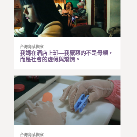
台灣角落觀察
我媽在酒店上班—我厭惡的不是母親，
而是社會的虛假與矯情。
台灣角落觀察