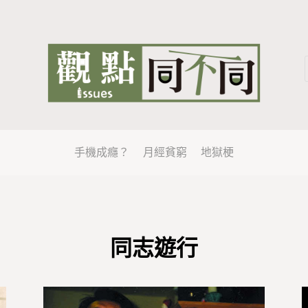
手機成癮？
月經貧窮
地獄梗
同志遊行