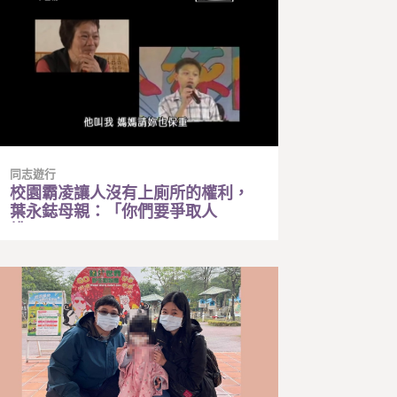
同志遊行
校園霸凌讓人沒有上廁所的權利，
葉永鋕母親：「你們要爭取人
權！」