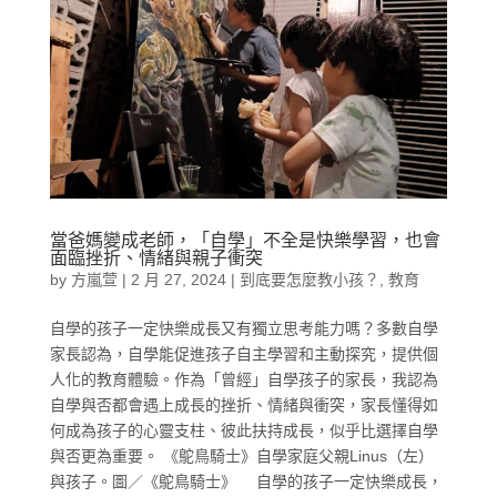
當爸媽變成老師，「自學」不全是快樂學習，也會
面臨挫折、情緒與親子衝突
by
方嵐萱
|
2 月 27, 2024
|
到底要怎麼教小孩？
,
教育
自學的孩子一定快樂成長又有獨立思考能力嗎？多數自學
家長認為，自學能促進孩子自主學習和主動探究，提供個
人化的教育體驗。作為「曾經」自學孩子的家長，我認為
自學與否都會遇上成長的挫折、情緒與衝突，家長懂得如
何成為孩子的心靈支柱、彼此扶持成長，似乎比選擇自學
與否更為重要。 《鴕鳥騎士》自學家庭父親Linus（左）
與孩子。圖／《鴕鳥騎士》 自學的孩子一定快樂成長，