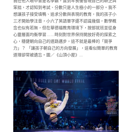
我在他人眼中曾是名學霸，直到年長後發現自己的缺乏與
笨拙，才認知到考試、分數只是人生極小的一部分。我不
想讓孩子接受填鴨、追求分數與表現的教育，我的孩子小
三才開始學注音，小六了英語單字還不認識幾個，數學概
念也似有若無，但在華德福教育環境下，按部就班並從身
心靈層面均衡學習……時刻對世界保持開放好奇的探索之
心，穩健朝向自己的道路邁步，這不就是最棒的「競爭
力」？ 「讓孩子朝自己的方向發展」，這看似簡單的教育
道理卻常被遺忘。圖／《山頂小屋》...