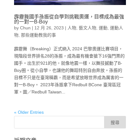
霹靂舞國手孫振從自學到挑戰奧運，目標成為最強
的一對一B-Boy
by
Chun
|
12 月 26, 2023
|
人物
,
藝文人物
,
運動
,
運動人
物
,
那些運動教我的事
霹靂舞（Breaking）正式納入 2024 巴黎奧運比賽項目，
現階段世界排名28的孫振，成為最有機會搶下16強門票的
國手。出生於921的他，就像地震一樣，以舞技撼動了B-
Boy圈。從小自學，也讓他的舞蹈特別自由奔放。孫振的
目標不只是在臺灣稱霸，而是希望放眼世界成為厲害的一
對一B-Boy。 2023年孫振拿下Redbull BCone 臺灣區冠
軍。圖／Redbull Taiwan...
« Older Entries