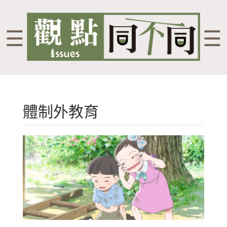
☰
☰
體制外教育