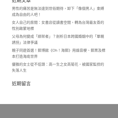
近期文章
男性的痛苦是無法達到世俗期待，卸下「像個男人」束縛
成為自由的人吧！
女人自己的房間：女書店從讀書空間，轉為台灣最友善的
性別啟蒙地標
父母為何變成「綁架者」？剖析日本跨國婚姻中的「單親
誘拐」法律爭議
親子同遊首選！郵博館《Oh！海郵》用諧音梗、郵票及標
本打造海底世界
優雅的女士從不低頭：高一生之女高菊花，被國家監控的
失落人生
近期留言