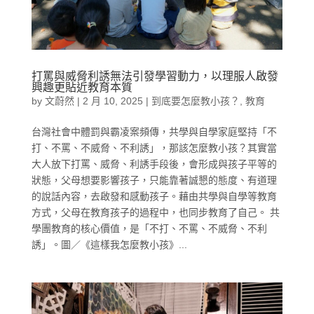
打罵與威脅利誘無法引發學習動力，以理服人啟發
興趣更貼近教育本質
by
文蔚然
|
2 月 10, 2025
|
到底要怎麼教小孩？
,
教育
台灣社會中體罰與霸凌案頻傳，共學與自學家庭堅持「不
打、不罵、不威脅、不利誘」，那該怎麼教小孩？其實當
大人放下打罵、威脅、利誘手段後，會形成與孩子平等的
狀態，父母想要影響孩子，只能靠著誠懇的態度、有道理
的說話內容，去啟發和感動孩子。藉由共學與自學等教育
方式，父母在教育孩子的過程中，也同步教育了自己。 共
學團教育的核心價值，是「不打、不罵、不威脅、不利
誘」。圖／《這樣我怎麼教小孩》...