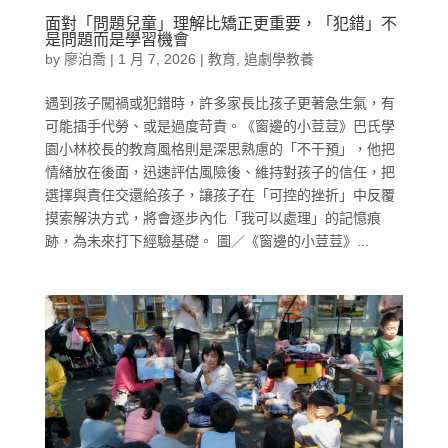
面對「問題兒童」理解比矯正更重要，「犯錯」不
是問題而是學習機會
by
廖泊喬
|
1 月 7, 2026
|
教育
,
追劇學教養
遇到孩子闖禍或犯錯時，許多家長比孩子更著急生氣，有
可能插手代勞、或是過度苛責。《窗邊的小荳荳》巴氏學
園小林校長的教育風格則是深思熟慮的「不干預」，他把
情緒放在後面，迅速評估風險後、維持對孩子的信任，把
選擇與責任交還給孩子，讓孩子在「可控的挫折」中反覆
摸索解決方式，將會逐步內化「我可以處理」的記憶痕
跡，為未來打下經驗基礎。 圖／《窗邊的小荳荳》...