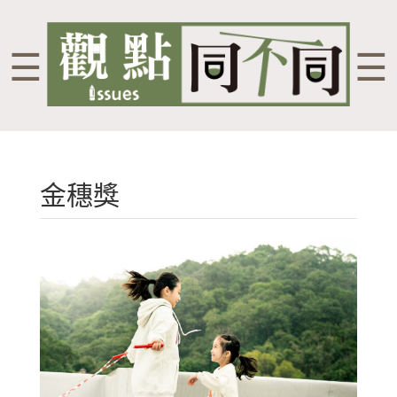
☰
☰
金穗獎