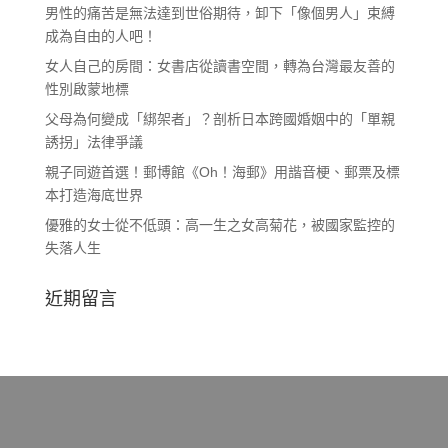
男性的痛苦是無法達到世俗期待，卸下「像個男人」束縛
成為自由的人吧！
女人自己的房間：女書店從讀書空間，轉為台灣最友善的
性別啟蒙地標
父母為何變成「綁架者」？剖析日本跨國婚姻中的「單親
誘拐」法律爭議
親子同遊首選！郵博館《Oh！海郵》用諧音梗、郵票及標
本打造海底世界
優雅的女士從不低頭：高一生之女高菊花，被國家監控的
失落人生
近期留言