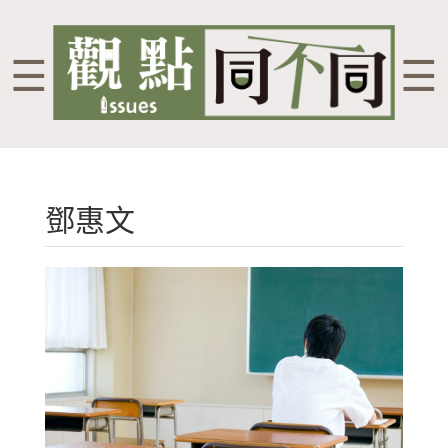
☰
☰
鄧惠文