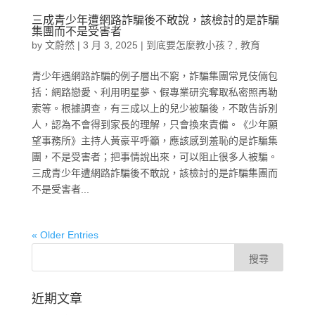
三成青少年遭網路詐騙後不敢說，該檢討的是詐騙
集團而不是受害者
by
文蔚然
|
3 月 3, 2025
|
到底要怎麼教小孩？
,
教育
青少年遇網路詐騙的例子層出不窮，詐騙集團常見伎倆包
括：網路戀愛、利用明星夢、假專業研究奪取私密照再勒
索等。根據調查，有三成以上的兒少被騙後，不敢告訴別
人，認為不會得到家長的理解，只會換來責備。《少年願
望事務所》主持人黃豪平呼籲，應該感到羞恥的是詐騙集
團，不是受害者；把事情說出來，可以阻止很多人被騙。
三成青少年遭網路詐騙後不敢說，該檢討的是詐騙集團而
不是受害者...
« Older Entries
近期文章