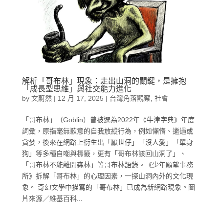
解析「哥布林」現象：走出山洞的關鍵，是擁抱
「成長型思維」與社交能力進化
by
文蔚然
|
12 月 17, 2025
|
台灣角落觀察
,
社會
「哥布林」（Goblin）曾被選為2022年《牛津字典》年度
詞彙，原指毫無歉意的自我放縱行為，例如懶惰、邋遢或
貪婪，後來在網路上衍生出「厭世仔」「沒人愛」「單身
狗」等多種自嘲與標籤，更有「哥布林該回山洞了」、
「哥布林不能離開森林」等哥布林語錄。《少年願望事務
所》拆解「哥布林」的心理因素，一探山洞內外的文化現
象。 奇幻文學中描寫的「哥布林」已成為新網路現象。圖
片來源／維基百科...