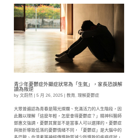
青少年憂鬱症外顯症狀常為「生氣」，家長恐誤解
讀為叛逆
by
文蔚然
|
5 月 26, 2025
|
教育
,
理解憂鬱症
大眾普遍認為青春是陽光燦爛、充滿活力的人生階段，因
此難以理解「這麼年輕，怎麼會得憂鬱症？」精神科醫師
鄧惠文強調，憂鬱其實並不是當事人可以選擇的。憂鬱症
與挫折導致低落的憂鬱情緒不同，「憂鬱症」是大腦中的
多巴胺、血清素等神經傳導物質減少所導致的疾病症狀，