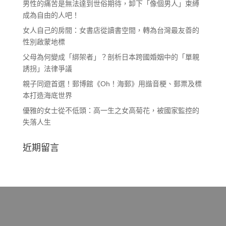
男性的痛苦是無法達到世俗期待，卸下「像個男人」束縛
成為自由的人吧！
女人自己的房間：女書店從讀書空間，轉為台灣最友善的
性別啟蒙地標
父母為何變成「綁架者」？剖析日本跨國婚姻中的「單親
誘拐」法律爭議
親子同遊首選！郵博館《Oh！海郵》用諧音梗、郵票及標
本打造海底世界
優雅的女士從不低頭：高一生之女高菊花，被國家監控的
失落人生
近期留言