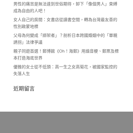
男性的痛苦是無法達到世俗期待，卸下「像個男人」束縛
成為自由的人吧！
女人自己的房間：女書店從讀書空間，轉為台灣最友善的
性別啟蒙地標
父母為何變成「綁架者」？剖析日本跨國婚姻中的「單親
誘拐」法律爭議
親子同遊首選！郵博館《Oh！海郵》用諧音梗、郵票及標
本打造海底世界
優雅的女士從不低頭：高一生之女高菊花，被國家監控的
失落人生
近期留言