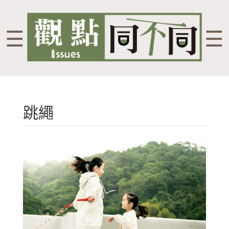
☰
☰
跳繩