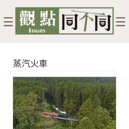
☰
☰
蒸汽火車