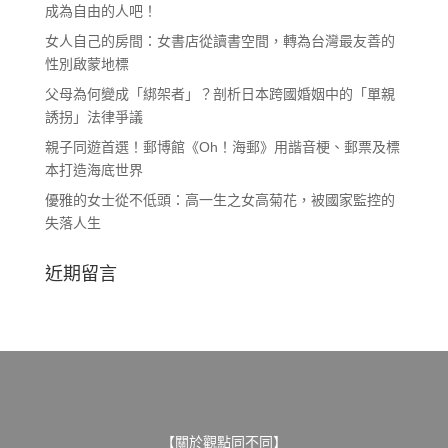
成為自由的人吧！
女人自己的房間：女書店從讀書空間，轉為台灣最友善的
性別啟蒙地標
父母為何變成「綁架者」？剖析日本跨國婚姻中的「單親
誘拐」法律爭議
親子同遊首選！郵博館《Oh！海郵》用諧音梗、郵票及標
本打造海底世界
優雅的女士從不低頭：高一生之女高菊花，被國家監控的
失落人生
近期留言
【關於觀點同不同】