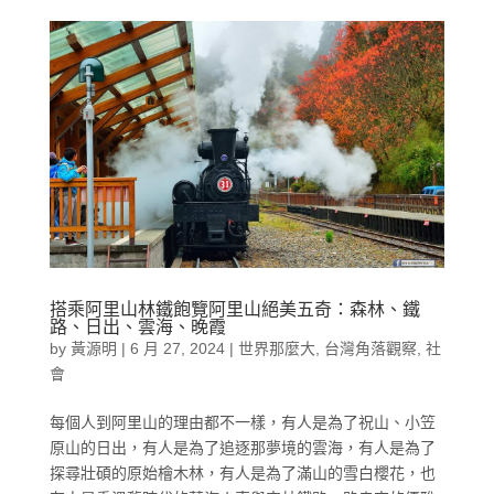
搭乘阿里山林鐵飽覽阿里山絕美五奇：森林、鐵
路、日出、雲海、晚霞
by
黃源明
|
6 月 27, 2024
|
世界那麼大
,
台灣角落觀察
,
社
會
每個人到阿里山的理由都不一樣，有人是為了祝山、小笠
原山的日出，有人是為了追逐那夢境的雲海，有人是為了
探尋壯碩的原始檜木林，有人是為了滿山的雪白櫻花，也