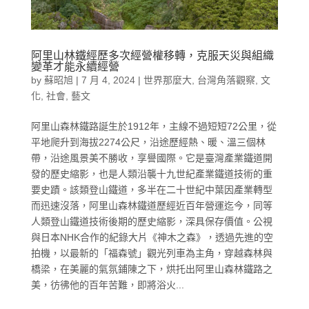
阿里山林鐵經歷多次經營權移轉，克服天災與組織
變革才能永續經營
by
蘇昭旭
|
7 月 4, 2024
|
世界那麼大
,
台灣角落觀察
,
文
化
,
社會
,
藝文
阿里山森林鐵路誕生於1912年，主線不過短短72公里，從
平地爬升到海拔2274公尺，沿途歷經熱、暖、溫三個林
帶，沿途風景美不勝收，享譽國際。它是臺灣產業鐵道開
發的歷史縮影，也是人類沿襲十九世紀產業鐵道技術的重
要史蹟。該類登山鐵道，多半在二十世紀中葉因產業轉型
而迅速沒落，阿里山森林鐵道歷經近百年營運迄今，同等
人類登山鐵道技術後期的歷史縮影，深具保存價值。公視
與日本NHK合作的紀錄大片《神木之森》，透過先進的空
拍機，以最新的「福森號」觀光列車為主角，穿越森林與
橋梁，在美麗的氣氛鋪陳之下，烘托出阿里山森林鐵路之
美，彷彿他的百年苦難，即將浴火...