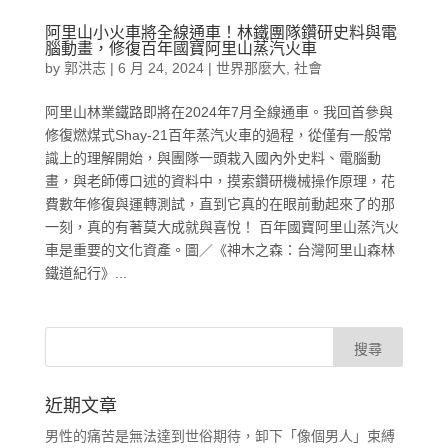
阿里山小火車將全線通車！林鐵團隊鑽研史料與電
腦動畫，修復百年國寶阿里山蒸汽火車
by
郭洪志
|
6 月 24, 2024
|
世界那麼大
,
社會
阿里山林業鐵路即將在2024年7月全線通車。我回首參與
修復燃煤式Shay-21百年蒸汽火車的過程，從僅有一般常
識上的理解開始，與團隊一頭栽入國內外史料、電腦動
畫，與老師傅口述的資料中，摸索鑽研機械操作原理，花
費數年修復與運轉測試，直到它真的在眼前動起來了的那
一刻，真的有著莫大成就與喜悅！ 百年國寶阿里山蒸汽火
車是重要的文化資產。圖／《神木之森：台灣阿里山森林
鐵道紀行》...
近期文章
男性的痛苦是無法達到世俗期待，卸下「像個男人」束縛