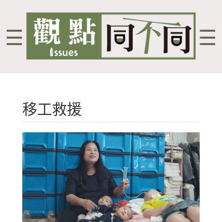
☰
☰
移工救援