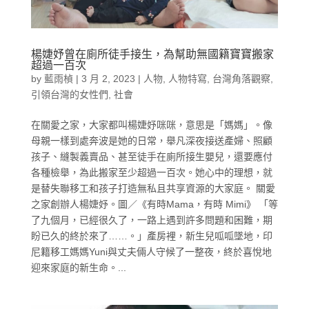
楊婕妤曾在廁所徒手接生，為幫助無國籍寶寶搬家
超過一百次
by
藍雨楨
|
3 月 2, 2023
|
人物
,
人物特寫
,
台灣角落觀察
,
引領台灣的女性們
,
社會
在關愛之家，大家都叫楊婕妤咪咪，意思是「媽媽」。像
母親一樣到處奔波是她的日常，舉凡深夜接送產婦、照顧
孩子、縫製義賣品、甚至徒手在廁所接生嬰兒，還要應付
各種檢舉，為此搬家至少超過一百次。她心中的理想，就
是替失聯移工和孩子打造無私且共享資源的大家庭。 關愛
之家創辦人楊婕妤。圖／《有時Mama，有時 Mimi》 「等
了九個月，已經很久了，一路上遇到許多問題和困難，期
盼已久的終於來了……。」產房裡，新生兒呱呱墜地，印
尼籍移工媽媽Yuni與丈夫倆人守候了一整夜，終於喜悅地
迎來家庭的新生命。...