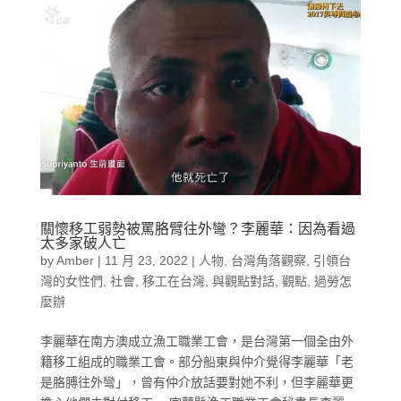
關懷移工弱勢被罵胳臂往外彎？李麗華：因為看過
太多家破人亡
by
Amber
|
11 月 23, 2022
|
人物
,
台灣角落觀察
,
引領台
灣的女性們
,
社會
,
移工在台灣
,
與觀點對話
,
觀點
,
過勞怎
麼辦
李麗華在南方澳成立漁工職業工會，是台灣第一個全由外
籍移工組成的職業工會。部分船東與仲介覺得李麗華「老
是胳膊往外彎」，曾有仲介放話要對她不利，但李麗華更