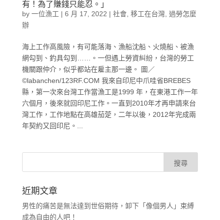
有！為了賺錢只能忍。」
by
一位漁工
|
6 月 17, 2022
|
社會
,
移工在台灣
,
過勞怎麼
辦
海上工作高風險，有可能落海、漁船沈船、火燒船、被漁
網勾到、釣具勾到……。一但遇上勞資糾紛，台灣的勞工
機關跟仲介，似乎都站在雇主那一邊。 圖／
©labanchen/123RF.COM 我來自印尼中爪哇省BREBES
縣，第一次來台灣工作當漁工是1999 年，在東港工作一年
六個月，後來就回印尼工作。一直到2010年才再申請來台
灣工作，工作地點在高雄茄萣，二年以後，2012年完成兩
年契約又回印尼。...
近期文章
男性的痛苦是無法達到世俗期待，卸下「像個男人」束縛
成為自由的人吧！