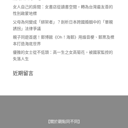
女人自己的房間：女書店從讀書空間，轉為台灣最友善的
性別啟蒙地標
父母為何變成「綁架者」？剖析日本跨國婚姻中的「單親
誘拐」法律爭議
親子同遊首選！郵博館《Oh！海郵》用諧音梗、郵票及標
本打造海底世界
優雅的女士從不低頭：高一生之女高菊花，被國家監控的
失落人生
近期留言
【關於觀點同不同】