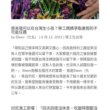
原來我可以在台灣生小孩？移工媽媽爭取產假的不
可能任務
by
Eleen（化名）
|
8 月 12, 2022
|
移工在台灣
「得知自己懷孕時又高興又擔心，因為我待的工廠從來沒
有人在懷孕後還可以留下來，大家都是六個月之後就被要
求回國，我不知道台灣法律說我可以留下來。保障我的法
律好像被隱藏起來，沒有人告訴我，也沒有人試圖拉我一
把。」 Eleen抱著五個月大的寶寶。 我是Eleen（化
名），來自印尼，那時候想來台灣是為了給十歲女兒更好
的生活，我希望她能有機會受教育，不用跟我一樣辛苦，
所以跟老公兩個人來台打拼當廠工，今年是我來台灣的第
三年。...
印尼漁工悲嘆：「四天四夜沒休息，吃飯時間都沒