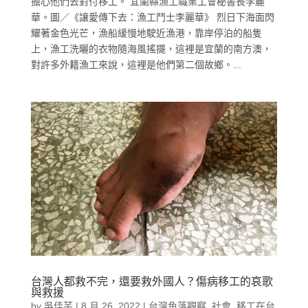
擔心他們去對付移工。 宜蘭縣漁工職業工會秘書長李麗
華。圖／《讓愛傳下去：漁工鬥士李麗華》 烈日下海面閃
耀著金色光芒，漁船緩慢地駛近漁港，靠岸停泊的船隻
上，漁工洗曬的衣物隨海風搖擺，這裡是宜蘭的南方澳，
對許多外籍漁工來說，這裡是他們第二個故鄉。...
台灣人都救不完，還要救外國人？傷病移工的哀歌
與救援
by
吳佳芊
|
8 月 26, 2022
|
台灣角落觀察
,
社會
,
移工在台