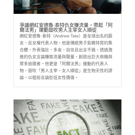
爭議網紅安德魯·泰特仇女賺流量，帶起「阿
爾法男」運動鼓吹男人主宰女人順從
網紅安德魯·泰特（Andrew Tate）是全球出名的厭
女、反女權代表人物，他是傳統男子氣概特質的集
合體，外表強壯、多金、自信且出言不遜，透過激
進的仇女言論賺取流量與聲量，創造出巨大商機與
眾多追隨者。他更是「阿爾法男」運動的代表人
物，鼓吹「男人主宰、女人順從」是生物天性的謬
論，以粗俗言論貶低女性價值。