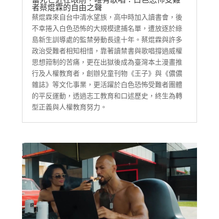
者蔡焜霖的自由之聲
蔡焜霖來自台中清水望族，高中時加入讀書會，後
不幸捲入白色恐怖的大規模逮捕名單，遭放逐於綠
島新生訓導處的監禁勞動長達十年。蔡焜霖與許多
政治受難者相知相惜，靠著讀禁書與歌唱撐過威權
思想箝制的苦痛，更在出獄後成為臺灣本土漫畫推
行及人權教育者，創辦兒童刊物《王子》與《儂儂
雜誌》等文化事業，更活躍於白色恐怖受難者團體
的平反運動，透過志工教育和口述歷史，終生為轉
型正義與人權教育努力。