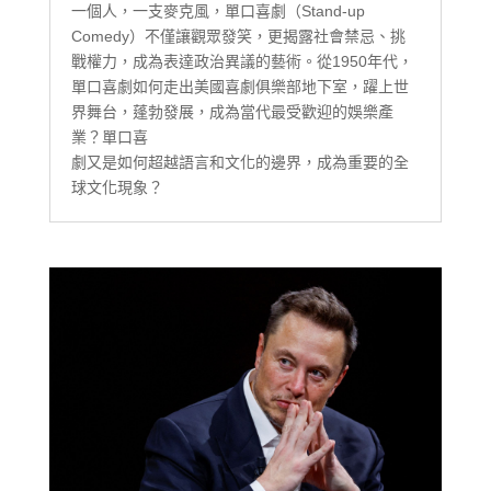
一個人，一支麥克風，單口喜劇（Stand-up
Comedy）不僅讓觀眾發笑，更揭露社會禁忌、挑
戰權力，成為表達政治異議的藝術。從1950年代，
單口喜劇如何走出美國喜劇俱樂部地下室，躍上世
界舞台，蓬勃發展，成為當代最受歡迎的娛樂產
業？單口喜
劇又是如何超越語言和文化的邊界，成為重要的全
球文化現象？