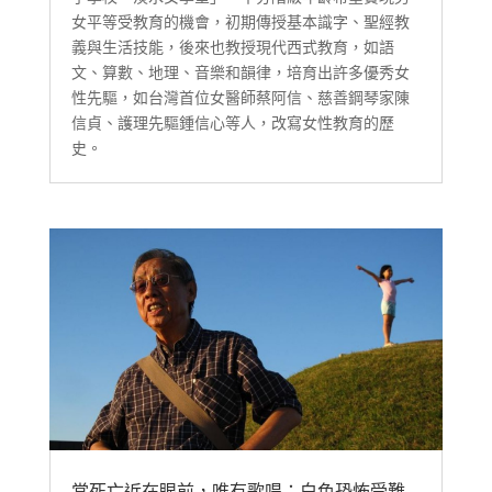
女平等受教育的機會，初期傳授基本識字、聖經教
義與生活技能，後來也教授現代西式教育，如語
文、算數、地理、音樂和韻律，培育出許多優秀女
性先驅，如台灣首位女醫師蔡阿信、慈善鋼琴家陳
信貞、護理先驅鍾信心等人，改寫女性教育的歷
史。
當死亡近在眼前，唯有歌唱：白色恐怖受難