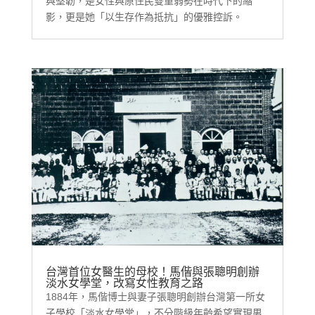
與堅韌，是女性與原住民雙重弱勢在時代下的縮
影，更是她「以生存作為抵抗」的優雅控訴。
台灣首位女醫生的母校！馬偕與張聰明創辦
淡水女學堂，改寫女性教育之路
1884年，馬偕博士與妻子張聰明創辦台灣第一所女
子學校「淡水女學堂」，不分階級年齡希望實現男