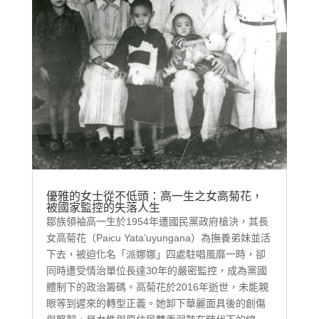
優雅的女士從不低頭：高一生之女高菊花，
被國家監控的失落人生
鄒族領袖高一生於1954年遭國民黨政府槍決，其長
女高菊花（Paicu Yata’uyungana）為撫養弟妹並活
下去，被迫化名「派娜娜」四處駐唱風靡一時，卻
同時遭受情治單位長達30年的嚴密監控，成為黨國
體制下的政治籌碼。高菊花於2016年逝世，未能親
眼等到遲來的轉型正義。她卸下華麗面具後的創傷