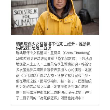
瑞典環保少女格蕾塔不怕死亡威脅，推動氣
候罷課日超過三百週
瑞典環保少女格蕾塔・童貝里（Greta Thunberg）
15歲時孤身在瑞典國會前「為氣候罷課」，各地環
境運動人士加入、上百萬名學生響應罷課，格蕾塔
多次獲邀參與國際會議發表震撼人心的演說，她獲
選《時代雜誌》風雲人物、獲提名諾貝爾和平獎。
但在爆紅之際，國際領袖如川普、普丁、巴西總統
則對她的言論嗤之以鼻，她甚至還收到死亡威脅
信，但格蕾塔捍衛氣候正義的決心沒有改變，進行
了三百多周的「為氣候罷課」活動也持續中。