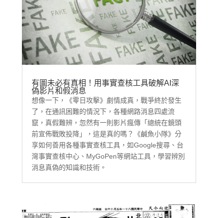
有圖未必有真相！用事實查核工具破解AI深
偽影片和假消息
想像一下，《零日攻擊》劇情成真，戰爭終於發生
了，在通訊困難的情況下，各種網路消息四處流
竄，真假難辨，忽然有一則影片瘋傳「總統在鏡頭
前宣佈戰敗投降」，這是真的嗎？《鹹魚小隊》分
享如何善用各種事實查核工具，如Google搜尋、台
灣事實查核中心、MyGoPen等網站工具，學習辨別
消息真偽的知識和技術。