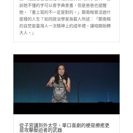
訴她不懂的字可以查字典查書，但是爸爸也提醒
她，「書上寫的不一定是對的。」鄭南榕曾活過什
麼樣的人生？如同政治學家吳叡人所述：「鄭南榕
的自焚是臺灣人一次精神上的成年禮，讓咱開始轉
大人。」
從子宮講到外太空，單口喜劇的梗是療癒更
是攻擊壓迫者的武器