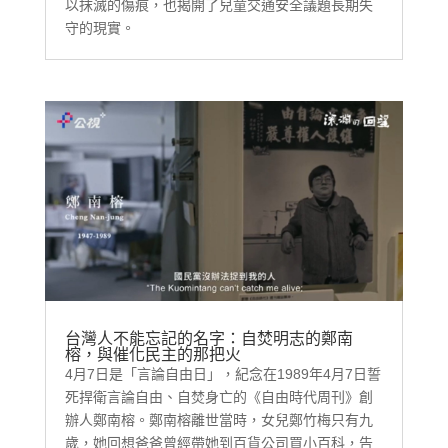
以抹滅的傷痕，也揭開了兒童交通安全議題長期失
守的現實。
台灣人不能忘記的名字：自焚明志的鄭南
榕，與催化民主的那把火
4月7日是「言論自由日」，紀念在1989年4月7日誓
死捍衛言論自由、自焚身亡的《自由時代周刊》創
辦人鄭南榕。鄭南榕離世當時，女兒鄭竹梅只有九
歲，她回想爸爸曾經帶她到百貨公司買小百科，告