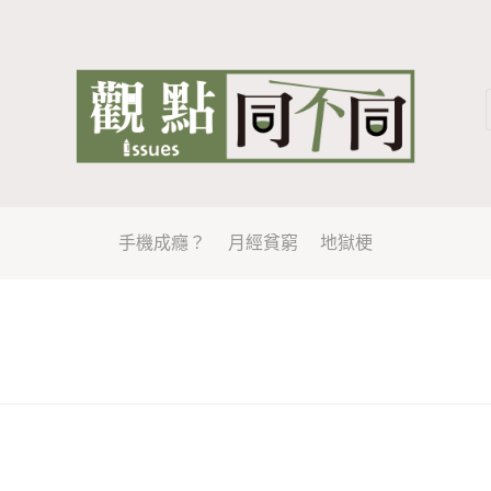
手機成癮？
月經貧窮
地獄梗