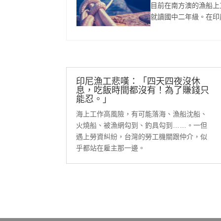
目前在南方澳的漁船上
就讀國中二年級。在印
印尼漁工悲嘆：「四天四夜沒休
息，吃飯時間都沒有！為了賺錢只
能忍。」
海上工作高風險，有可能落海、漁船沈船、
火燒船、被漁網勾到、釣具勾到……。一但
遇上勞資糾紛，台灣的勞工機關跟仲介，似
乎都站在雇主那一邊。