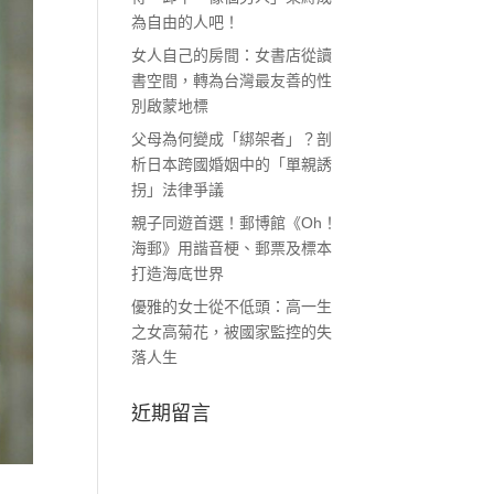
為自由的人吧！
女人自己的房間：女書店從讀
書空間，轉為台灣最友善的性
別啟蒙地標
父母為何變成「綁架者」？剖
析日本跨國婚姻中的「單親誘
拐」法律爭議
親子同遊首選！郵博館《Oh！
海郵》用諧音梗、郵票及標本
打造海底世界
優雅的女士從不低頭：高一生
之女高菊花，被國家監控的失
落人生
近期留言