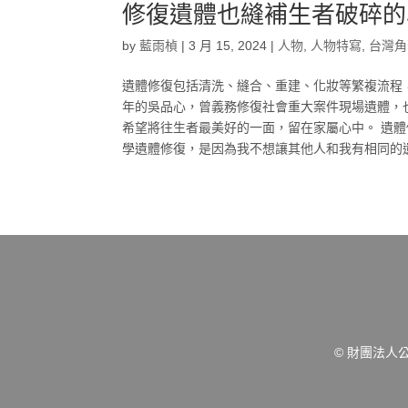
修復遺體也縫補生者破碎的
by
藍雨楨
|
3 月 15, 2024
|
人物
,
人物特寫
,
台灣角
遺體修復包括清洗、縫合、重建、化妝等繁複流程，
年的吳品心，曾義務修復社會重大案件現場遺體，
希望將往生者最美好的一面，留在家屬心中。 遺體
學遺體修復，是因為我不想讓其他人和我有相同的遺憾
© 財團法人公