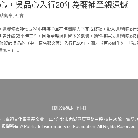
心，吳品心入行20年為彌補至親遺憾
落觀察
,
社會
遺體修復師需要24小時待命且在時間壓力下完成修復。投入遺體修復行業
也曾連續58小時工作，因為至親過世留下的遺憾，她堅持耕耘遺體修復技
修復師吳品心（中，原名鄭文萍）入行已20年。圖／《百夜縫生》 「我
。」...
【關於觀點同不同】
共電視文化事業基金會 114台北市內湖區康寧路三段75巷50號 電話: 02-
版權所有 © Public Television Service Foundation. All Rights Reserved.