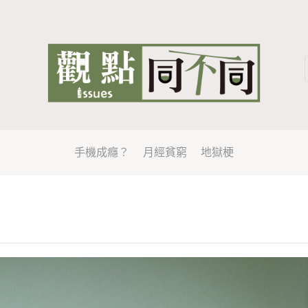
手機成癮？
月經貧窮
地獄梗