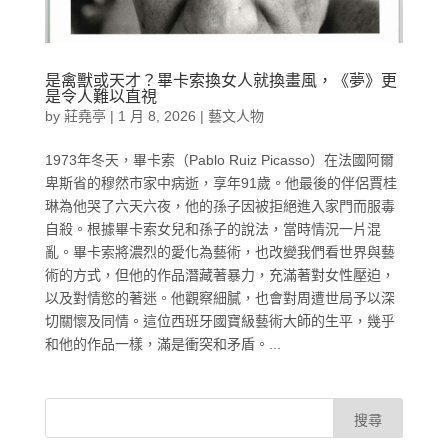
是禽獸或天才？畢卡索換女人就換畫風，《夢》更
是令人難以直視
by
莊堯亭
|
1 月 8, 2026
|
藝文人物
1973年冬天，畢卡索（Pablo Ruiz Picasso）在法國阿爾
卑斯省的穆然市家中病逝，享年91歲。他最後的伴侶賈桂
琳為他哭了六天六夜，他的孫子因被拒絕進入家門而服毒
自殺。根據畢卡索女兒和孫子的說法，當時情況一片混
亂。畢卡索將濃烈的愛化為藝術，也改變我們看世界與藝
術的方式，但他的作品潛藏著暴力，充滿著對女性壓迫，
以及對情慾的著迷。他觀察細膩，也會對周遭世局予以深
切關懷及同情。這位西班牙國寶級藝術大師的生平，幾乎
和他的作品一樣，滿是衝突和矛盾。...