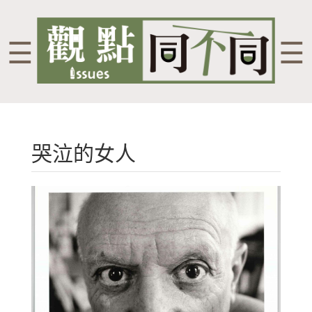
☰
☰
哭泣的女人