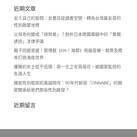
近期文章
女人自己的房間：女書店從讀書空間，轉為台灣最友善的
性別啟蒙地標
父母為何變成「綁架者」？剖析日本跨國婚姻中的「單親
誘拐」法律爭議
親子同遊首選！郵博館《Oh！海郵》用諧音梗、郵票及標
本打造海底世界
優雅的女士從不低頭：高一生之女高菊花，被國家監控的
失落人生
擺脫性別框架的真誠陪伴：90年代新宿「ONNABE」的親
密關係給我們那些性別啟發？
近期留言