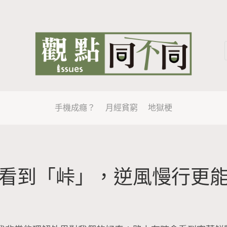
手機成癮？
月經貧窮
地獄梗
看到「峠」，逆風慢行更