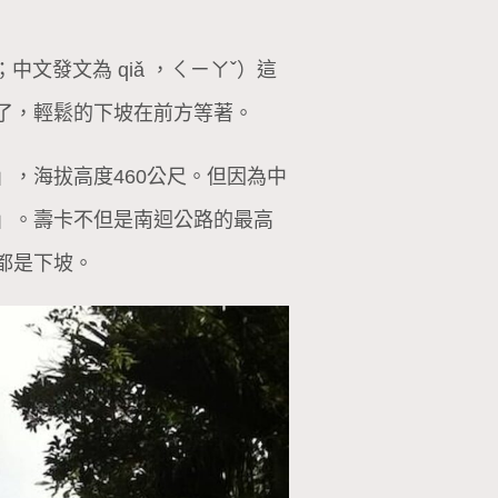
文發文為 qiǎ ，ㄑㄧㄚˇ）這
了，輕鬆的下坡在前方等著。
，海拔高度460公尺。但因為中
」。壽卡不但是南迴公路的最高
都是下坡。