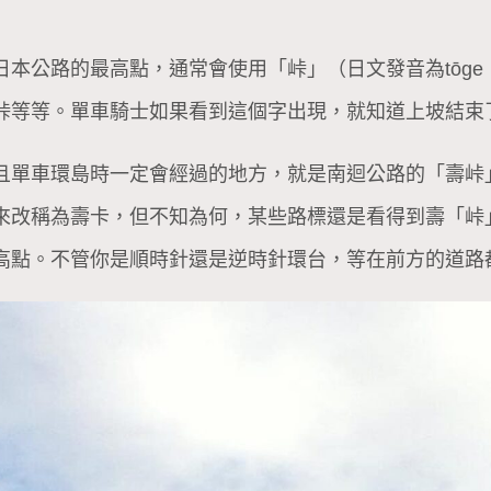
公路的最高點，通常會使用「峠」（日文發音為tōge；中
峠等等。單車騎士如果看到這個字出現，就知道上坡結束
且單車環島時一定會經過的地方，就是南迴公路的「壽峠」
來改稱為壽卡，但不知為何，某些路標還是看得到壽「峠
高點。不管你是順時針還是逆時針環台，等在前方的道路