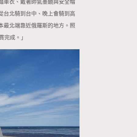
豔車衣、戴著帥氣墨鏡與安全帽
從台北騎到台中、晚上會騎到高
本最北端靠近俄羅斯的地方。照
貫完成。」