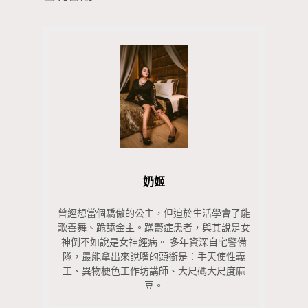
奶姬
曾經想當個驕傲的公主，但迫於生活學會了能
歌善舞、跪舔金主。躁鬱症患者，與其說是女
神倒不如說是女神經病。 多年資深自宅警備
隊，最能拿出來說嘴的頭銜是：手天使性義
工、異物梗色工作坊講師、大尺碼大尺度麻
豆。