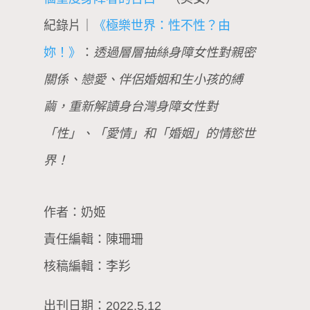
紀錄片｜
《極樂世界：性不性？由
妳！》
：
透過層層抽絲身障女性對親密
關係、戀愛、伴侶婚姻和生小孩的縛
繭，重新解讀身台灣身障女性對
「性」、「愛情」和「婚姻」的情慾世
界！
作者：奶姬
責任編輯：陳珊珊
核稿編輯：李羏
出刊日期：2022.5.12