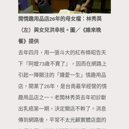
開情趣用品店26年的母女檔：林秀英
（左）與女兒洪幸枝。圖／《誰來晚
餐》提供
去年四月，用一張斗大的紅布條昭告天
下『阿嬤73歲不賣了』，因而在網路上
引起一陣關注的「鍾愛一生」情趣用品
店，開業了26年，是台南最早經營的情
趣用品店之一。老闆林秀英去年初診斷
出乳癌第一期，決定關店不幹了。消息
傳到網路後，平常不太光顧實體店面的