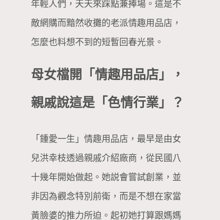
年輕人們，天天來踩點兼捧場。這是不
敵網購而黯然收攤的老派情趣用品店，
怎麼也料想不到的短暫回春光景。
母女檔開「情趣用品店」，
親戚說這是「色情行業」？
「鍾愛一生」情趣用品店，最早是由女
兒洪幸枝透過親戚介紹廠商，從民國八
十幾年開始做起。她説會嘗試創業，並
非因為觀念特別前衛，而是不想在家當
黃臉婆的推力所迫。起初她打算跟媽媽