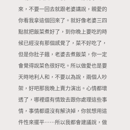
來，不要一回去就跟老婆講說，親愛的
你看我拿這個回來了。就好像老婆三四
點就把飯菜煮好了，到你晚上要吃的時
候已經沒有那個感覺了，菜不好吃了，
但是你肚子餓，老婆去煮飯菜，你一定
會覺得說菜色很好吃。所以做愛也是要
天時地利人和，不要以為說，兩個人吵
架，好吧那我晚上賣力演出。心情都壞
透了，哪裡還有情致去跟你處理這些事
情，事情都還沒有解決掉，你就想用這
件性來擺平⋯⋯所以我都會建議說，做