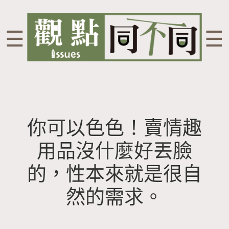
☰
☰
你可以色色！賣情趣
用品沒什麼好丟臉
的，性本來就是很自
然的需求。