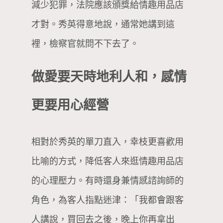
減少犯罪，法院應該頒獎給情趣用品店
才對。秀英得意地說，通常她講到這
裡，檢察官就問不下去了。
做愛要天時地利人和，感情
更要用心經營
相對於秀英的單刀直入，幸枝更喜歡用
比喻的方式，降低客人來逛情趣用品店
的心理壓力。有時還身兼情感諮詢師的
角色，為客人指點迷津：「我都會跟客
人講說，買回去之後，晚上你再拿出