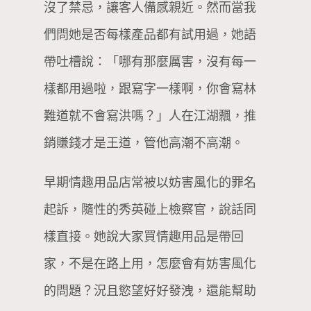
沒了禁忌，讓客人備感親近。然而當我
們問她是否每樣產品都有試用過，她語
帶吐槽說：「哪有那麼厲害，沒有每一
樣都用過啦，跟寫字一樣啊，你會寫林
難道就不會寫洪嗎？」人在江湖飄，推
銷賺錢才是王道，管他高潮不高潮。
早期情趣用品店常被以妨害風化的罪名
起訴，隨性的秀英碰上檢察官，說話同
樣直接。她說大家買情趣用品是帶回
家，不是在路上用，怎麼會有妨害風化
的問題？況且慾望好好發洩，還能幫助