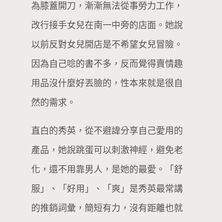
為膝蓋開刀，漸漸無法從事勞力工作，
改行接手女兒在南一中旁的店面。她說
以前反對女兒開店是不希望女兒冒險。
因為自己唸的書不多，反而覺得賣情趣
用品沒什麼好丟臉的，性本來就是很自
然的需求。
直白的秀英，從不避諱分享自己愛用的
產品，她說跳蛋可以刺激神經，避免老
化，還不用靠男人，是她的最愛。「舒
服」、「好用」、「爽」是秀英最常講
的推銷詞彙，簡短有力，沒有距離也就