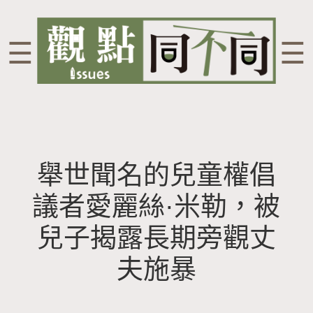
☰
☰
舉世聞名的兒童權倡
議者愛麗絲·米勒，被
兒子揭露長期旁觀丈
夫施暴