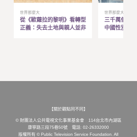
世界那麼大
世界那麼大
從《歐蘿拉的黎明》看轉型
三千萬個找
正義：失去土地與親人並非
中國性別失
遙遠記憶，在苦難中找到行
「約會教練
動的希望與勇氣
效藥？
【關於觀點同不同】
© 財團法人公共電視文化事業基金會 114台北市內湖區
康寧路三段75巷50號 電話: 02-26332000
版權所有 © Public Television Service Foundation. All