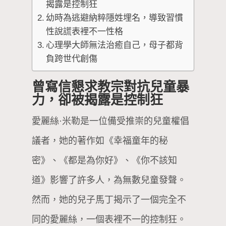
揭露是控制狂
幼時為逃避納粹隱姓埋名，導致習慣
性說謊表裡不一性格
心理學大師無法治癒自己，母子都背
負跨世代創傷
曾寫信懇求教宗對抗兒童暴
力，卻被揭露是控制狂
愛麗絲·米勒是一位備受推崇的兒童權倡
議者，她的著作如《幸福童年的秘
密》、《都是為你好》、《你不該知
道》影響了許多人，為無數兒童發聲。
然而，她的兒子馬丁揭示了一個完全不
同的愛麗絲，一個表裡不一的控制狂。