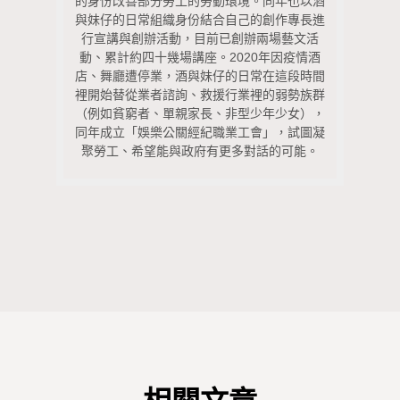
的身份改善部分勞工的勞動環境。
同年也以酒
與妹仔的日常組織身份結合自己的創作專長進
行宣講與創辦活動，目前已創辦兩場藝文活
動、累計約四十幾場講座。2020年因疫情酒
店、舞廳遭停業，酒與妹仔的日常在這段時間
裡開始替從業者諮詢、救援行業裡的弱勢族群
（例如貧窮者、單親家長、非型少年少女），
同年成立「娛樂公關經紀職業工會」，試圖凝
聚勞工、希望能與政府有更多對話的可能。