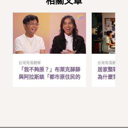
相關文章
台灣角落觀察
台灣角落觀察
「我不夠原？」布萊克薛薛
居家整聊是
與阿拉斯談「都市原住民的
為什麼第一
焦慮與和解
帶動全家人