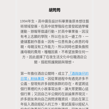
胡筠筠
1994年生，高中廣告設計科畢業後原本想往藝
術領域發展，在高中就學階段也曾發起過學權
運動、辦報等倡議行動。於高中畢業後，因沒
有考上志願的學院，所以在台北一邊工作、一
邊儲蓄創作基金。因有一位患有身心疾患的母
親，母親沒有工作能力，所以同時也要負擔照
護母親的費用。種種因素，不希望放棄任何一
方，因此選擇了在夜生活文化中任職酒店公
關，撐起照護開銷與理想。
第一年擔任酒店公關時，成立了
「酒與妹仔的
日常」粉絲專頁
。因從業過程中有遇見許多不
公義、發現有許多弱勢族群的存在，希望將這
個行業裡的大小故事寫出來，讓大眾更關心這
個行業；又因自己半公開的在談論業界現況，
許多朋友來向自己詢問求職資訊，因此在第三
年投入酒店經紀人的工作，嘗試直接以經紀人