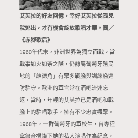
艾芙拉的好友回憶，幸好艾芙拉從孤兒
院逃出，才有機會綻放歌唱才華。圖／
《赤腳歌后》
1960年代末，非洲世界為獨立而戰。當
戰事如火如荼之際，仍隸屬葡萄牙殖民
地的「維德角」有眾多戰艦與訓練艦巡
防駐守。歐洲的軍官常在酒吧流連忘
返，當時，年輕的艾芙拉已是酒吧和戰
艦上的駐唱歌手，擁有不少忠實觀眾。
1968年，一群葡萄牙的軍校生，曾專程
拿錄音機錄下她的私人演唱作為紀念，