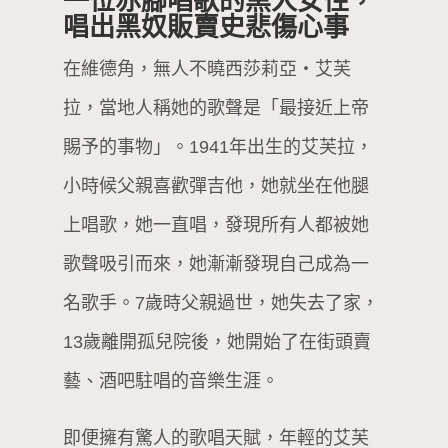
一位赤腳唱歌的黑人女性，
唱出黑奴販賣史悲傷心事
在維德角，無人不曉西莎莉亞・艾芙
拉，當地人稱她的歌聲是「最接近上帝
賜予的事物」。1941年出生的艾芙拉，
小時候父親喜歡彈吉他，她就坐在他腿
上唱歌，她一直唱，發現所有人都被她
歌聲吸引而來，她漸漸發現自己成為一
名歌手。7歲時父親過世，她失去了家，
13歲離開孤兒院後，她開始了在街頭賣
藝、酒吧駐唱的音樂生涯。
即便擁有驚人的歌唱天賦，年輕的艾芙