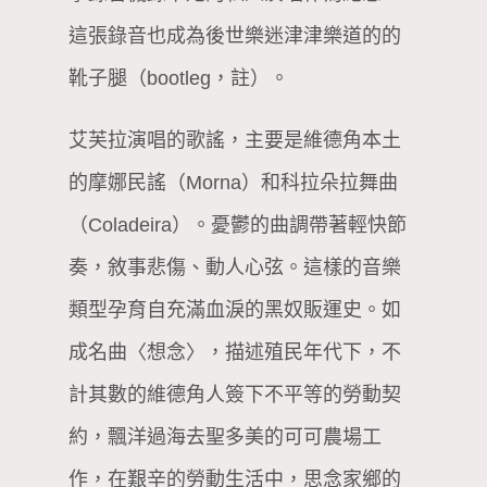
這張錄音也成為後世樂迷津津樂道的的
靴子腿（bootleg，註）。
艾芙拉演唱的歌謠，主要是維德角本土
的摩娜民謠（Morna）和科拉朵拉舞曲
（Coladeira）。憂鬱的曲調帶著輕快節
奏，敘事悲傷、動人心弦。這樣的音樂
類型孕育自充滿血淚的黑奴販運史。如
成名曲〈想念〉，描述殖民年代下，不
計其數的維德角人簽下不平等的勞動契
約，飄洋過海去聖多美的可可農場工
作，在艱辛的勞動生活中，思念家鄉的