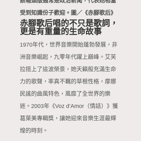
該報頭版通常是政治新聞，代表她相當
受到知識份子歡迎。圖／《赤腳歌后》
赤腳歌后唱的不只是歌詞，
更是有重量的生命故事
1970年代，世界音樂開始蓬勃發展，非
洲音樂崛起，九零年代躍上巔峰。艾芙
拉搭上了這波榮景，她天籟般充滿生命
力的歌聲，率真不羈的草根性格，摩娜
民謠的曲風特色，風靡了全世界的樂
迷。2003年《Voz d’Amor（情話）》獲
葛萊美專輯獎，讓她迎來音樂生涯最輝
煌的時刻。