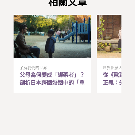
相關文章
了解我們的世界
世界那麼大
父母為何變成「綁架者」？
從《歐蘿拉
剖析日本跨國婚姻中的「單
正義：失去
親誘拐」法律爭議
遙遠記憶，
動的希望與