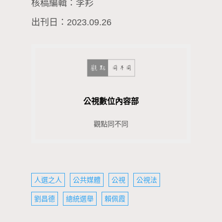
核稿編輯：李羏
出刊日：2023.09.26
公視數位內容部
觀點同不同
人選之人
公共媒體
公視
公視法
劉昌德
總統選舉
賴佩霞