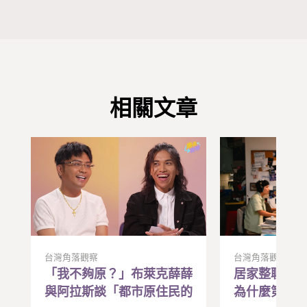
相關文章
台灣角落觀察
台灣角落觀察
「我不夠原？」布萊克薛薛
居家整聊是
與阿拉斯談「都市原住民的
為什麼第一